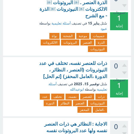
الذرة العنصر . ￼ البروتونات ￼
الالكترونات ￼ النيوترونات ￼ الذرة
تصويتات
- مع الشرح
1
يناير 15
سُئل
في تصنيف
أسئلة تعليمية
بواسطة
إجابة
عبود
جسيمات
موجبة
الشحنة
نواة
الذرة
العنصر
البروتونات
الالكترونات
النيوترونات
ذرات للعنصر نفسه، تختلف في عدد
0
النيوترونات (العنصر ، النظائر ،
الدورة ،العامل المحفز) [تم الحل]
تصويتات
1
نوفمبر 15، 2025
سُئل
في تصنيف
أسئلة
تعليمية
بواسطة
ابوعبدالله
إجابة
ذرات
للعنصر
نفسه،
تختلف
عدد
النيوترونات
العنصر
النظائر
الدورة
،العامل
المحفز
الاجابة : النظائر هي ذرات العنصر
0
نفسه ولها عدد البروتونات نفسه