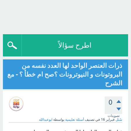
اطرح سؤالاً
ذرات العنصر الواحد لها العدد نفسه من
البروتونات و النيوترونات ؟صح ام خطأ ؟ - مع
الشرح
0
تصويتات
سُئل
فبراير 16
في تصنيف
أسئلة تعليمية
بواسطة
ابوعبدالله