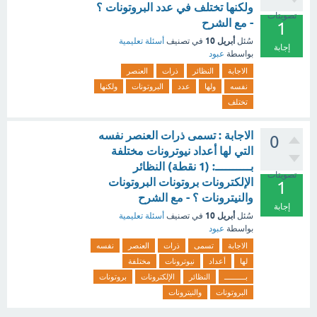
ولكنها تختلف في عدد البروتونات ؟
تصويتات
- مع الشرح
1
أبريل 10
سُئل
في تصنيف
أسئلة تعليمية
إجابة
بواسطة
عبود
الاجابة
النظائر
ذرات
العنصر
نفسه
ولها
عدد
البروتونات
ولكنها
تختلف
الاجابة : تسمى ذرات العنصر نفسه
0
التي لها أعداد نيوترونات مختلفة
بــــــــــ: (1 نقطة) النظائر
تصويتات
الإلكترونات بروتونات البروتونات
1
والنيترونات ؟ - مع الشرح
إجابة
أبريل 10
سُئل
في تصنيف
أسئلة تعليمية
بواسطة
عبود
الاجابة
تسمى
ذرات
العنصر
نفسه
لها
أعداد
نيوترونات
مختلفة
بــــــــــ
النظائر
الإلكترونات
بروتونات
البروتونات
والنيترونات