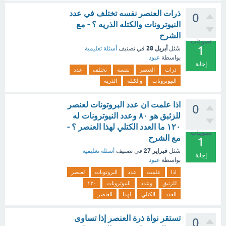
ذرات العنصر نفسه تختلف في عدد
0
النيوترونات والكتله الذريه ؟ - مع
الشرح
تصويتات
1
أبريل 28
سُئل
في تصنيف
أسئلة تعليمية
بواسطة
عبود
إجابة
ذرات
العنصر
نفسه
تختلف
عدد
النيوترونات
والكتله
الذريه
اذا علمت ان عدد البروتونات لعنصر
0
للزئبق هو ٨٠ وعدد النيوترونات له
١٢٠ ما العدد الكتلي لهذا العنصر ؟ -
تصويتات
مع الشرح
1
فبراير 27
سُئل
في تصنيف
أسئلة تعليمية
إجابة
بواسطة
عبود
اذا
علمت
عدد
البروتونات
لعنصر
للزئبق
وعدد
النيوترونات
١٢٠
العدد
الكتلي
لهذا
العنصر
تستقر نواة ذرة العنصر إذا تساوى
0