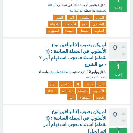
نوفمبر 27، 2025
سُئل
في تصنيف
أسئلة
إجابة
تعليمية
بواسطة
ابوعبدالله
القرن
الطبيعي
أكبر
القمر
الصناعي
نوع
الأسلوب
الجملة
أسلوب
تفضيل
استثناء
استفهام
لم يكن يصيب إلا البالغين نوع
0
الأسلوب في الجملة السابقة : (1
نقطة) استثناء تعجب استفهام أمر ؟
تصويتات
- مع الشرح
1
يوليو 10
سُئل
في تصنيف
أسئلة تعليمية
بواسطة
إجابة
باحث المعرفة
يكن
يصيب
إلا
البالغين
نوع
الأسلوب
الجملة
السابقة
استثناء
تعجب
استفهام
أمر
لم يكن يصيب إلا البالغين نوع
0
الأسلوب في الجملة السابقة : (1
نقطة) استثناء تعجب استفهام أمر
تصويتات
[تم الحل]