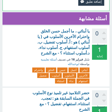
أسئلة مشابهة
يا أبنائي ، ما أجمل حسن الخلق
0
واحترام الأخرين الأسلوب في ( يا
أبنائي ) هو : أ. أسلوب تفضيل. ب.
تصويتات
أسلوب استفهام. ج. أسلوب نداء.
1
د.أسلوب استثناء ؟ - مع الشرح
إجابة
فبراير 16
سُئل
في تصنيف
أسئلة تعليمية
بواسطة
ابوعبدالله
أبنائي
أجمل
حسن
الخلق
واحترام
الأخرين
الأسلوب
أسلوب
تفضيل
استفهام
نداء
استثناء
حضر التلاميذ غير تلميذ نوع الأسلوب
0
في الجملة السابقة هو : تعجب.
استثناء. استفهام. تفضيل ؟ - مع
تصويتات
الشرح
1