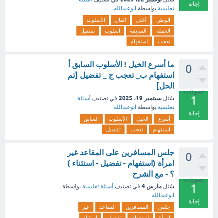
إجابة
تعليمية
بواسطة
ابوعبدالله
الوطن
أغلى
المال
الأسلوب
الجملة
السابقة
اسلوب
تفضيل
تعجب
استفهام
ما أسرع الخيل ! الأسلوب السابق أ
0
استفهام ب_ تعجب ج _ تفضيل [تم
الحل]
تصويتات
1
سبتمبر 19، 2025
سُئل
في تصنيف
أسئلة
تعليمية
بواسطة
ابوعبدالله
إجابة
أسرع
الخيل
الأسلوب
السابق
استفهام
تعجب
تفضيل
جلس المسافرين على المقاعد غير
0
امرأة (استفهام - تفضيل - استثناء )
؟ - مع الشرح
تصويتات
1
مارس 4
سُئل
في تصنيف
أسئلة تعليمية
بواسطة
ابوعبدالله
إجابة
جلس
المسافرين
المقاعد
غير
امرأة
استفهام
تفضيل
استثناء