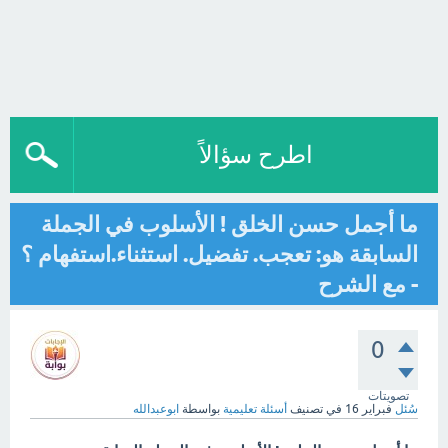
اطرح سؤالاً
ما أجمل حسن الخلق ! الأسلوب في الجملة
السابقة هو: تعجب. تفضيل. استثناء.استفهام ؟
- مع الشرح
0
تصويتات
سُئل
فبراير 16
في تصنيف
أسئلة تعليمية
بواسطة
ابوعبدالله