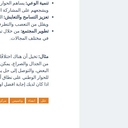
تنمية الوعي:
يساهم الحوار ف
ويشجعهم على المشاركة الف
تعزيز التسامح والتعايش:
ال
ويقلل من التعصب والتطر
تطوير المجتمع:
من خلال تبا
في مختلف المجالات.
مثال:
تخيل أن هناك اختلافً
من الجدال والصراع، يمكن ل
البعض، والتوصل إلى حل يرض
للحوار الوطني على نطاق أ
اذا كان لديك إجابة افضل او
علل
انشاء
وتاسيس
مركز