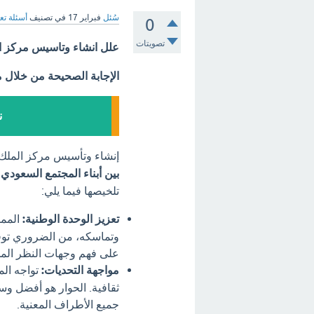
سُئل
فبراير 17
في تصنيف
أسئلة تع
0
تصويتات
علل انشاء وتاسيس مركز ال
الإجابة الصحيحة من خلال 
ن
إنشاء وتأسيس مركز الملك
بين أبناء المجتمع السعودي
.
تلخيصها فيما يلي:
تعزيز الوحدة الوطنية:
الممل
وتماسكه، من الضروري توفي
على فهم وجهات النظر المخت
مواجهة التحديات:
تواجه الم
ثقافية. الحوار هو أفضل وس
جميع الأطراف المعنية.