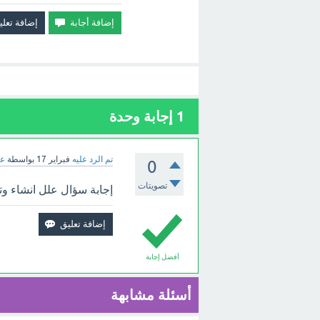
1
إجابة وحدة
تم الرد عليه
فبراير 17
بواسطة
عب
0
تصويتات
إجابة سؤال علل انشاء وت
أفضل إجابة
أسئلة مشابهة