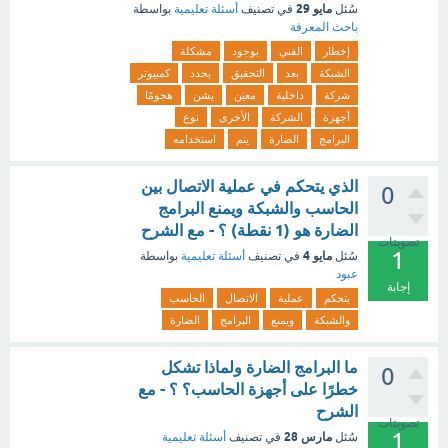
مايو 29
سُئل
في تصنيف
أسئلة تعليمية
بواسطة
باحث المعرفة
إخطار
الفني
بوجود
مشكلة
الشبكة
بعد
التحقيق
يحدد
كمبيوتر
شركة
داخلية
معين
يشن
هجومًا
أجهزة
الشركة
الأخرى
نوع
البرامج
الضارة
يتم
استخدامه
الذي يتحكم في عملية الاتصال بين
0
الحاسب والشبكة ويمنع البرامج
الضارة هو (1 نقطة) ؟ - مع الشرح
تصويتات
1
مايو 4
سُئل
في تصنيف
أسئلة تعليمية
بواسطة
عبود
إجابة
يتحكم
عملية
الاتصال
الحاسب
والشبكة
ويمنع
البرامج
الضارة
ما البرامج الضارة ولماذا تشكل
0
خطرًا على أجهزة الحاسب؟ ؟ - مع
الشرح
تصويتات
1
مارس 28
سُئل
في تصنيف
أسئلة تعليمية