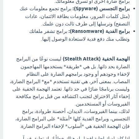
برامج ضارة أخرى أو تسرق معلوماتك.
برامج التجسس (Spyware):
برامج تجمع معلومات عنك
(مثل كلمات المرور، معلومات بطاقة الائتمان، عادات
التصفح) وترسلها إلى طرف ثالث دون علمك.
برامج الفدية (Ransomware):
برامج تشفر ملفاتك
وتطلب منك دفع فدية لاستعادة الوصول إليها.
الهجمة الخفية (Stealth Attack)
ليست نوعًا من البرامج
الضارة بحد ذاتها. بل هي *طريقة* يستخدمها المهاجمون
لإخفاء وجودهم أو وجود برامجهم الضارة على النظام
المصاب. بمعنى آخر، هي تقنية تستخدم *مع* البرامج الضارة،
وليست برنامجًا ضارًا في حد ذاتها. تعتمد الهجمة الخفية على
إخفاء آثار الاختراق لتجنب اكتشافه من قبل برامج مكافحة
الفيروسات أو المستخدمين.
لذلك، بينما الفيروسات، الديدان، أحصنة طروادة، برامج
التجسس، وبرامج الفدية كلها *أمثلة* على البرامج الضارة،
فإن الهجمة الخفية هي *أسلوب* لإخفاء البرامج الضارة.
اذا كان لديك إجابة افضل او هناك خطأ اترك تعليق فورآ.