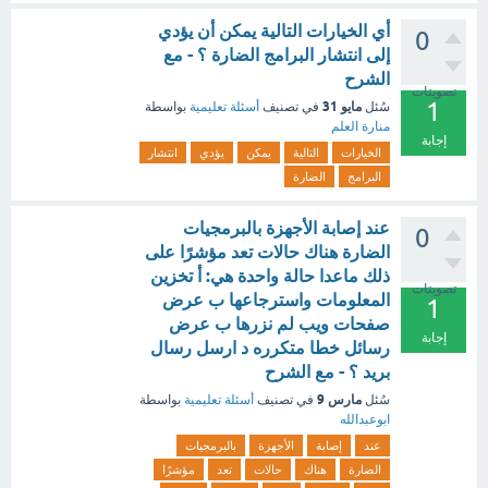
أي الخيارات التالية يمكن أن يؤدي
0
إلى انتشار البرامج الضارة ؟ - مع
الشرح
تصويتات
1
مايو 31
سُئل
في تصنيف
أسئلة تعليمية
بواسطة
منارة العلم
إجابة
الخيارات
التالية
يمكن
يؤدي
انتشار
البرامج
الضارة
عند إصابة الأجهزة بالبرمجيات
0
الضارة هناك حالات تعد مؤشرًا على
ذلك ماعدا حالة واحدة هي: أ تخزين
تصويتات
المعلومات واسترجاعها ب عرض
1
صفحات ويب لم نزرها ب عرض
إجابة
رسائل خطا متكرره د ارسل رسال
بريد ؟ - مع الشرح
مارس 9
سُئل
في تصنيف
أسئلة تعليمية
بواسطة
ابوعبدالله
عند
إصابة
الأجهزة
بالبرمجيات
الضارة
هناك
حالات
تعد
مؤشرًا