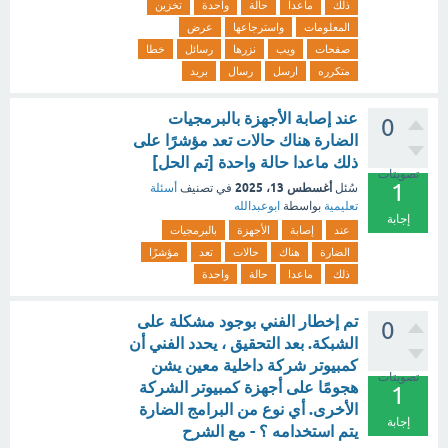
ذلك
ماعدا
حالة
واحدة
تخزين
المعلومات
واسترجاعها
عرض
صفحات
ويب
نزرها
رسائل
خطا
متكرره
ارسل
رسال
بريد
عند إصابة الأجهزة بالبرمجيات
0
الضارة هناك حالات تعد مؤشرًا على
ذلك ماعدا حالة واحدة [تم الحل]
تصويتات
1
أغسطس 13، 2025
سُئل
في تصنيف
أسئلة
تعليمية
بواسطة
ابوعبدالله
إجابة
عند
إصابة
الأجهزة
بالبرمجيات
الضارة
هناك
حالات
تعد
مؤشرًا
ذلك
ماعدا
حالة
واحدة
تم إخطار الفني بوجود مشكلة على
0
الشبكة. بعد التحقيق ، يحدد الفني أن
كمبيوتر شركة داخلية معين يشن
تصويتات
هجومًا على أجهزة كمبيوتر الشركة
1
الأخرى. أي نوع من البرامج الضارة
إجابة
يتم استخدامه ؟ - مع الشرح