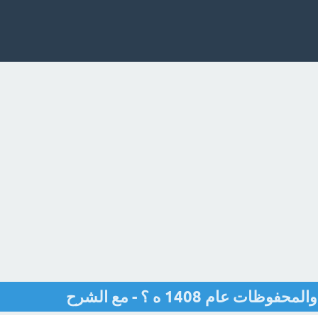
عام 1408 ه ؟ - مع الشرح