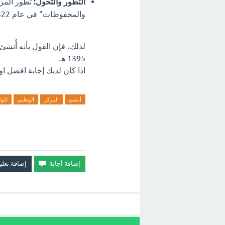
التطور والتحول:
تطور المرك
والمحفوظات" في عام 1422 هـ.
1395 هـ.
اذا كان لديك إجابة افضل او
أنشئ
المركز
الوطني
للوث