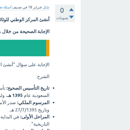
سُئل
فبراير 18
في تصنيف
أسئلة تع
0
تصويتات
أنشئ المركز الوطني للوثائق وا
الإجابة الصحيحة من خلال 
الإجابة على سؤال "أنشئ المركز
الشرح:
تاريخ التأسيس الصحيح:
تأسس
السعودية عام
1395 هـ
، وليس 8
المرسوم الملكي:
وتاريخ 27/7/1395 هـ.
المراحل الأولى:
في البداية،
التاريخية".