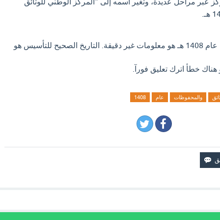
ز عبر مراحل عديدة، وتغير اسمه إلى "المركز الوطني للوثائق
لذلك، فإن القول بأنه أُنشئ عام 1408 هـ هو معلومات غير دقيقة. التاريخ الصحيح للتأسيس هو
 هناك خطأ اترك تعليق فورآ.
ائق
والمحفوظات
عام
1408