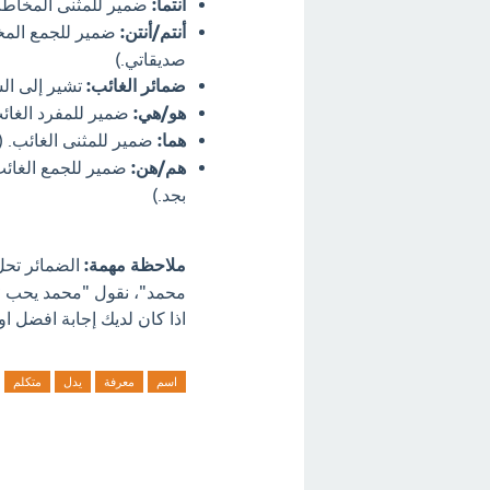
أنتما:
ضمير للمثنى المخاطب.
أنتم/أنتن:
ضمير للجمع المخ
صديقاتي.)
ضمائر الغائب:
تشير إلى ال
هو/هي:
ضمير للمفرد الغائب 
هما:
ضمير للمثنى الغائب. (
هم/هن:
ضمير للجمع الغائب
بجد.)
ملاحظة مهمة:
الضمائر تحل
محمد"، نقول "محمد يحب *
اذا كان لديك إجابة افضل او
اسم
معرفة
يدل
متكلم