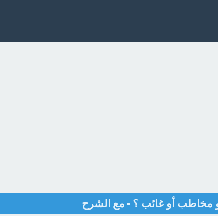
 مخاطب أو غائب ؟ - مع الشرح