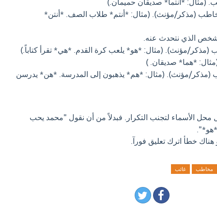
 (مثال: *أنتما* صديقان حميمان.)
اطب (مذكر/مؤنث). (مثال: *أنتم* طلاب الصف. *أنتن*
شخص الذي نتحدث عنه.
(مذكر/مؤنث). (مثال: *هو* يلعب كرة القدم. *هي* تقرأ كتاباً.)
مثال: *هما* صديقان. )
 (مذكر/مؤنث). (مثال: *هم* يذهبون إلى المدرسة. *هن* يدرسن
 محل الأسماء لتجنب التكرار. فبدلاً من أن نقول "محمد يحب
هو*".
 هناك خطأ اترك تعليق فورآ.
مخاطب
غائب