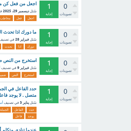
اجعل من فعل كن م
1
0
ديسمبر 29، 2025
سُئل
في
تصويتات
إجابة
اجعل
فعل
مخاطب
ما دورك اذا تحدث ا
1
0
فبراير 28
سُئل
في تصنيف
تصويتات
إجابة
دورك
اذا
تحدث
استخرج من النص ضم
1
0
فبراير 9
سُئل
في تصنيف
أ
تصويتات
إجابة
استخرج
النص
ضمير
حدد الفاعل في الجم
1
0
متصل . لا يوجد فاع
تصويتات
إجابة
يناير 3
سُئل
في تصنيف
أسئ
حدد
الفاعل
الجملة
يوجد
فاعل