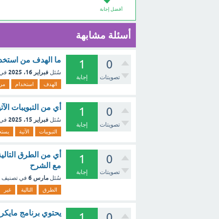
أفضل إجابة
أسئلة مشابهة
ما الهدف من استخدا
1
0
فبراير 16، 2025
سُئل
في 
تصويتات
إجابة
الهدف
استخدام
مر
أي من التبويبات الآ
1
0
فبراير 15، 2025
سُئل
في 
تصويتات
إجابة
التبويبات
الآتية
يستخ
أي من الطرق التالي
1
0
مع الشرح
تصويتات
إجابة
مارس 6
سُئل
في تصنيف
الطرق
التالية
غير
يحتوي برنامج مايكر
1
0