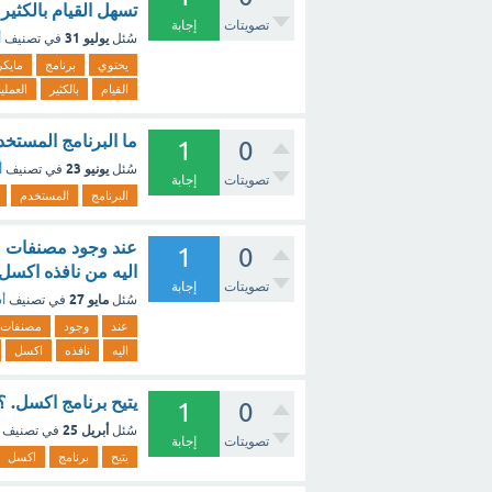
تسهل القيام بالكثير
تصويتات
إجابة
يوليو 31
سُئل
في تصنيف
أ
يحتوي
برنامج
مايك
القيام
بالكثير
العملي
ما البرنامج المستخ
1
0
يونيو 23
سُئل
في تصنيف
أ
تصويتات
إجابة
البرنامج
المستخدم
عند وجود مصنفات ع
1
0
اليه من نافذه اكسل
تصويتات
إجابة
مايو 27
سُئل
في تصنيف
أس
عند
وجود
مصنفات
اليه
نافذه
اكسل
يتيح برنامج اكسل. ؟
1
0
أبريل 25
سُئل
في تصنيف
تصويتات
إجابة
يتيح
برنامج
اكسل