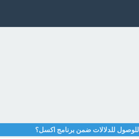
 للوصول للدلالات ضمن برنامج اكسل؟