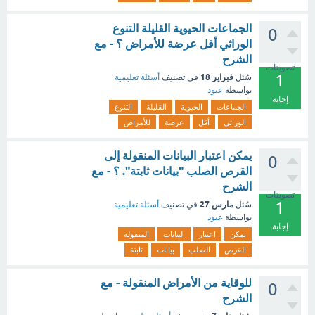
الجماعات الحيوية القليلة التنوع
0
الوراثي أقل عرضة للأمراض ؟ - مع
الشرح
تصويتات
1
فبراير 18
سُئل
في تصنيف
أسئلة تعليمية
بواسطة
عبود
إجابة
الجماعات
الحيوية
القليلة
التنوع
الوراثي
أقل
عرضة
للأمراض
يمكن اعتبار البيانات المنقولة إلى
0
القرص الصلب "بيانات ثابتة". ؟ - مع
الشرح
تصويتات
1
مارس 27
سُئل
في تصنيف
أسئلة تعليمية
بواسطة
عبود
إجابة
يمكن
اعتبار
البيانات
المنقولة
القرص
الصلب
بيانات
ثابتة
للوقاية من الأمراض المنقولة - مع
0
الشرح