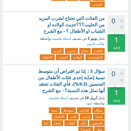
الجنسي
من الفئات التي تحتاج لشرب المزيد
0
من الحليب؟؟؟حديث الولاده او
الشباب او الأطفال ؟ - مع الشرح
تصويتات
1
يونيو 5
سُئل
في تصنيف
أسئلة تعليمية
بواسطة
طالب التميز
إجابة
الفئات
تحتاج
لشرب
المزيد
الحليبحديث
الولاده
الشباب
الأطفال
سؤال 3 : إذا تم افتراض أن متوسط
0
نسبة إصابة إحدى فئات الأطفال من
الجنسين (9.3%)، فأي الفئات تعتقد
تصويتات
أنها تمثل هذه النسبة؟ - مع الشرح
1
أبريل 28
سُئل
في تصنيف
أسئلة تعليمية
إجابة
بواسطة
عبود
سؤال
افتراض
متوسط
نسبة
إصابة
إحدى
فئات
الأطفال
الجنسين
فأي
الفئات
تعتقد
أنها
تمثل
النسبة؟