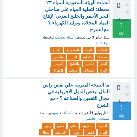
أنشأت الهيئة السعودية للمياه ٢٣
0
محطة؛ لتحلية المياه على ساحلي
البحر الأحمر والخليج العربي؛ لإنتاج
تصويتات
المياه المحلاة، وتوليد الكهرباء ؟ -
1
مع الشرح
إجابة
يناير 3
سُئل
في تصنيف
أسئلة تعليمية
بواسطة
ابوعبدالله
أنشأت
الهيئة
السعودية
للمياه
محطة؛
لتحلية
المياه
ساحلي
البحر
الأحمر
والخليج
العربي؛
لإنتاج
المحلاة،
وتوليد
الكهرباء
ما النتيجه المترتبه علي نقص راس
0
المال لبعض الدول الافريقيه في
مجال التعدين والصناعه ؟ - مع
تصويتات
الشرح
1
يوليو 26
سُئل
في تصنيف
أسئلة تعليمية
بواسطة
إجابة
مستشار تعليمي
النتيجه
المترتبه
علي
نقص
راس
المال
لبعض
الدول
الافريقيه
مجال