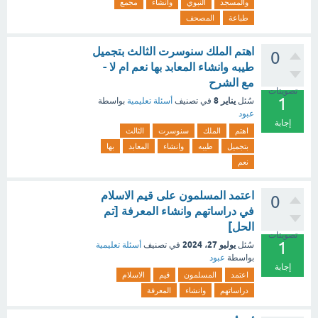
والمسجد
النبوي
وانشاء
مجمع
طباعة
المصحف
اهتم الملك سنوسرت الثالث بتجميل
0
طيبه وانشاء المعابد بها نعم ام لا -
مع الشرح
تصويتات
1
يناير 8
سُئل
في تصنيف
أسئلة تعليمية
بواسطة
عبود
إجابة
اهتم
الملك
سنوسرت
الثالث
بتجميل
طيبه
وانشاء
المعابد
بها
نعم
اعتمد المسلمون على قيم الاسلام
0
في دراساتهم وانشاء المعرفة [تم
الحل]
تصويتات
1
يوليو 27، 2024
سُئل
في تصنيف
أسئلة تعليمية
بواسطة
عبود
إجابة
اعتمد
المسلمون
قيم
الاسلام
دراساتهم
وانشاء
المعرفة