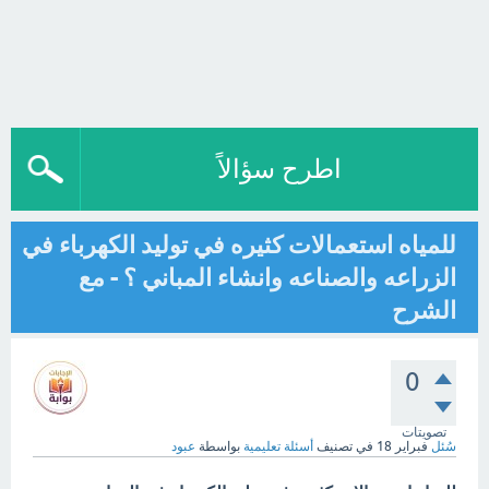
اطرح سؤالاً
للمياه استعمالات كثيره في توليد الكهرباء في
الزراعه والصناعه وانشاء المباني ؟ - مع
الشرح
0
تصويتات
سُئل
فبراير 18
في تصنيف
أسئلة تعليمية
بواسطة
عبود