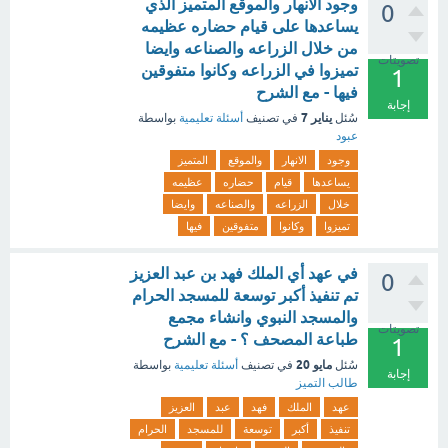
وجود الانهار والموقع المتميز الذي
0
يساعدها على قيام حضاره عظيمه
من خلال الزراعه والصناعه وايضا
تصويتات
تميزوا في الزراعه وكانوا متفوقين
1
فيها - مع الشرح
إجابة
يناير 7
سُئل
في تصنيف
أسئلة تعليمية
بواسطة
عبود
وجود
الانهار
والموقع
المتميز
يساعدها
قيام
حضاره
عظيمه
خلال
الزراعه
والصناعه
وايضا
تميزوا
وكانوا
متفوقين
فيها
في عهد أي الملك فهد بن عبد العزيز
0
تم تنفيذ أكبر توسعة للمسجد الحرام
والمسجد النبوي وانشاء مجمع
تصويتات
طباعة المصحف ؟ - مع الشرح
1
مايو 20
سُئل
في تصنيف
أسئلة تعليمية
بواسطة
إجابة
طالب التميز
عهد
الملك
فهد
عبد
العزيز
تنفيذ
أكبر
توسعة
للمسجد
الحرام