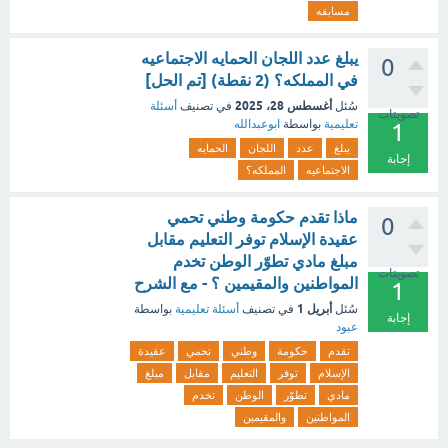
مسابقه
يبلغ عدد اللجان الحمايه الاجتماعيه
0
في المملكه؟ (2 نقطة) [تم الحل]
أغسطس 28، 2025
سُئل
في تصنيف
أسئلة
تصويتات
تعليمية
بواسطة
ابوعبدالله
1
يبلغ
عدد
اللجان
الحمايه
إجابة
الاجتماعيه
المملكه؟
ماذا تقدم حكومة وطني تحمي
0
عقيدة الإسلام توفر التعليم مقابل
مبلغ مادي تطوّر الوطن تخدم
تصويتات
المواطنين والمقيمين ؟ - مع الشرح
1
أبريل 1
سُئل
في تصنيف
أسئلة تعليمية
بواسطة
إجابة
عبود
تقدم
حكومة
وطني
تحمي
عقيدة
الإسلام
توفر
التعليم
مقابل
مبلغ
مادي
تطوّر
الوطن
تخدم
المواطنين
والمقيمين