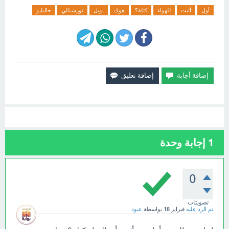
أول
أثبت
للهواء
كتلة؟
هوك
بويل
تورشيللي
جاليليو
1
إجابة وحدة
0
تصويتات
تم الرد عليه
فبراير 18
بواسطة
عبود