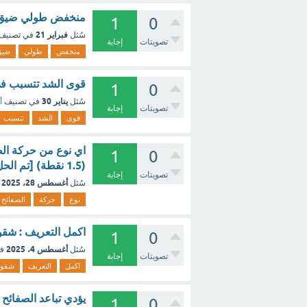
منخفض طولي ضيق يت
1
0
فبراير 21
سُئل
في تصنيف
تصويتات
إجابة
منخفض
طولي
ضيق
قوى الشد تتسبب في 
1
0
يناير 30
سُئل
في تصنيف
أ
تصويتات
إجابة
قوى
الشد
تتسبب
اي نوع من حركة الص
1
0
(1.5 نقطة) [تم الحل]
تصويتات
إجابة
أغسطس 28، 2025
سُئل
نوع
حركة
الصفائح
اكمل التعريف : شقوق
1
0
أغسطس 4، 2025
سُئل
ف
تصويتات
إجابة
اكمل
التعريف
شقو
يؤدي تباعد الصفائح
1
0