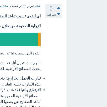
سُئل
فبراير 18
في تصنيف
أسئلة تع
0
تصويتات
اي القوى تسبب تباعد الصف
الإجابة الصحيحة من خلال 
القوة التي تسبب تباعد الص
لفهم ذلك، تخيل أنك تمسك 
يحدث للصفائح الأرضية. لك
تيارات الحمل الحراري:
داخل
هذه التيارات تشبه الغليان 
الارتفاع والتباعد:
عندما ترت
الصفائح الأرضية الموجودة 
تباعد الصفائح عن بعضها ال