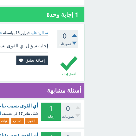
1
إجابة وحدة
تم الرد عليه
فبراير 18
بواسطة
عب
0
تصويتات
إجابة سؤال اي القوى تسبب
أفضل إجابة
أسئلة مشابهة
أي القوى تسبب تباع
1
0
يناير 17
سُئل
في تصنيف
أ
تصويتات
إجابة
القوى
تسبب
تباعد
أي القوى تسبب تباعد الصفا