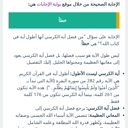
الإجابة الصحيحة من خلال موقع
بوابة الإجابات
هي:
خطأ
الإجابة على سؤال "من فضل آية الكرسي أنها أطول آية في
كتاب الله؟" هي
خطأ
.
ليس طول الآية هو سبب فضلها، بل فضل آية الكرسي يعود
إلى معانيها العظيمة ومحتواها الجليل. إليك التفصيل:
آية الكرسي ليست الأطول:
أطول آية في القرآن الكريم
هي الآية رقم 282 من سورة البقرة (الآية التي تبدأ بـ
"الَّذِينَ آمَنُوا وَلَمْ يَلْبِسُوا إِيمَانَهُمْ بِظُلْمٍ..."). هذه الآية تتكون
من 261 كلمة، بينما آية الكرسي تتكون من 176 كلمة
فقط.
فضل آية الكرسي:
يرجع فضل آية الكرسي إلى:
المعاني العظيمة:
تتضمن الآية أسماء الله الحسنى وصفاته
العظيمة، وتُظهر قدرة الله المطلقة وعلمه الشامل.