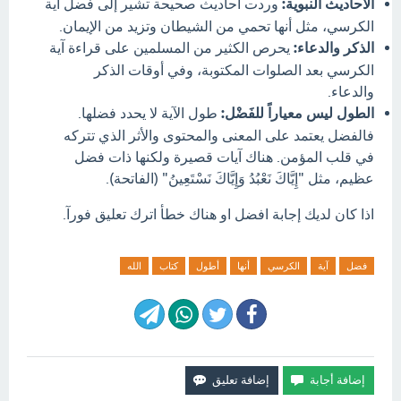
الأحاديث النبوية:
وردت أحاديث صحيحة تشير إلى فضل آية
الكرسي، مثل أنها تحمي من الشيطان وتزيد من الإيمان.
الذكر والدعاء:
يحرص الكثير من المسلمين على قراءة آية
الكرسي بعد الصلوات المكتوبة، وفي أوقات الذكر
والدعاء.
الطول ليس معياراً للفَضْل:
طول الآية لا يحدد فضلها.
فالفضل يعتمد على المعنى والمحتوى والأثر الذي تتركه
في قلب المؤمن. هناك آيات قصيرة ولكنها ذات فضل
عظيم، مثل "إِيَّاكَ نَعْبُدُ وَإِيَّاكَ نَسْتَعِينُ" (الفاتحة).
اذا كان لديك إجابة افضل او هناك خطأ اترك تعليق فورآ.
فضل
آية
الكرسي
أنها
أطول
كتاب
الله