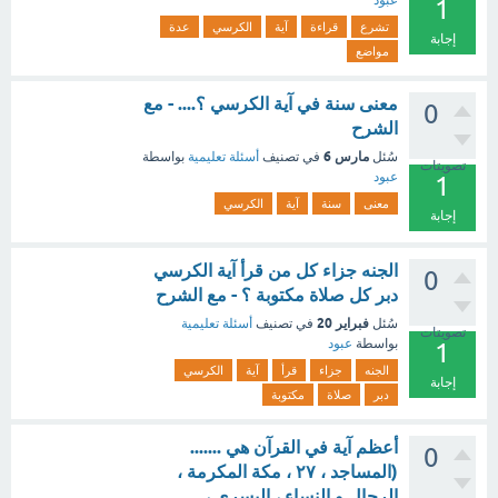
عبود
1
تشرع
قراءة
آية
الكرسي
عدة
إجابة
مواضع
معنى سنة في آية الكرسي ؟.... - مع
0
الشرح
مارس 6
سُئل
في تصنيف
أسئلة تعليمية
بواسطة
تصويتات
عبود
1
معنى
سنة
آية
الكرسي
إجابة
الجنه جزاء كل من قرأ آية الكرسي
0
دبر كل صلاة مكتوبة ؟ - مع الشرح
فبراير 20
سُئل
في تصنيف
أسئلة تعليمية
تصويتات
بواسطة
عبود
1
الجنه
جزاء
قرأ
آية
الكرسي
إجابة
دبر
صلاة
مكتوبة
أعظم آية في القرآن هي .......
0
(المساجد ، ۲۷ ، مكة المكرمة ،
الرجال و النساء ، اليسرى ،