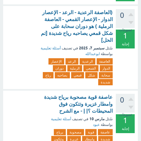
(العاصفة الرعدية - الرعد - الإعصار
0
الدوار - الإعصار القمعي - العاصفة
الرملية ) هو دوران سحابة على
تصويتات
شكل قمعي يصاحبه رياح شديدة [تم
1
الحل]
إجابة
سبتمبر 7، 2025
سُئل
في تصنيف
أسئلة تعليمية
بواسطة
ابوعبدالله
العاصفة
الرعدية
الرعد
الإعصار
الدوار
القمعي
الرملية
دوران
سحابة
شكل
قمعي
يصاحبه
رياح
شديدة
عاصفة قوية مصحوبة برياح شديدة
0
وامطار غزيرة وتتكون فوق
المحيطات ؟| | - مع الشرح
تصويتات
1
مارس 10
سُئل
في تصنيف
أسئلة تعليمية
بواسطة
عبود
إجابة
عاصفة
قوية
مصحوبة
برياح
شديدة
وامطار
غزيرة
وتتكون