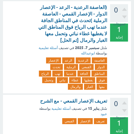
(العاصفة الرعدية - الرعد - الإعصار
0
الدوار - الإعصار القمعي - العاصفة
الرملية )تحدث في المناطق الجافة
تصويتات
عندما تهب الرياح فوق المناطق التي
1
لا يغطيها غطاء نباتي وتحمل معها
إجابة
الغبار والرمال [تم الحل]
سبتمبر 7، 2025
سُئل
في تصنيف
أسئلة تعليمية
بواسطة
ابوعبدالله
العاصفة
الرعدية
الرعد
الإعصار
الدوار
القمعي
الرملية
تحدث
المناطق
الجافة
عندما
تهب
الرياح
فوق
يغطيها
غطاء
نباتي
وتحمل
معها
الغبار
والرمال
تعريف الإعصار القمعي - مع الشرح
0
يناير 15
سُئل
في تصنيف
أسئلة تعليمية
بواسطة
عبود
تصويتات
1
تعريف
الإعصار
القمعي
إجابة