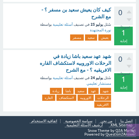
كيف كان يعيش سعيد بن مسفر ؟ -
0
مع الشرح
يوليو 25
سُئل
في تصنيف
أسئلة تعليمية
بواسطة
تصويتات
نورة المجتهدة
1
يعيش
سعيد
مسفر
إجابة
شهد عهد سعيد باشا زيادة في
0
الرحلات الاوروبيه لاستكشاف القاره
الافريقيه ؟ - مع الشرح
تصويتات
1
يوليو 24
سُئل
في تصنيف
أسئلة تعليمية
بواسطة
مستشار تعليمي
إجابة
شهد
عهد
سعيد
باشا
زيادة
الرحلات
الاوروبيه
لاستكشاف
القاره
الافريقيه
اتصل بنا
من نحن
سياسة الخصوصية
اتفاقية الاستخدام
XML Sitemap
أرشيف الأسئلة التعليمية
Snow Theme by
Q2A Market
Powered by
Question2Answer