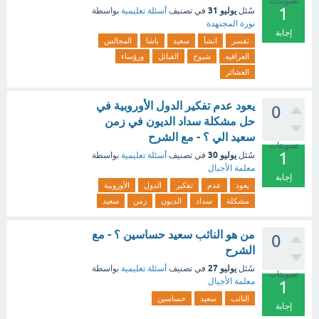
تصويتات
1
يوليو 31
سُئل
في تصنيف
أسئلة تعليمية
بواسطة
نورة المجتهدة
إجابة
تفسر
انشأ
سعيد
باشا
المجالس
العراقيه
شيوخ
القبائل
ورؤساء
العشائر
يعود عدم تفكير الدول الأوروبية في
0
حل مشكلة سداد الديون في زمن
سعيد الي ؟ - مع الشرح
تصويتات
1
يوليو 30
سُئل
في تصنيف
أسئلة تعليمية
بواسطة
معلمة الأجيال
إجابة
يعود
عدم
تفكير
الدول
الأوروبية
مشكلة
سداد
الديون
زمن
سعيد
من هو النائب سعيد حساسين ؟ - مع
0
الشرح
يوليو 27
سُئل
في تصنيف
أسئلة تعليمية
بواسطة
تصويتات
معلمة الأجيال
1
النائب
سعيد
حساسين
إجابة