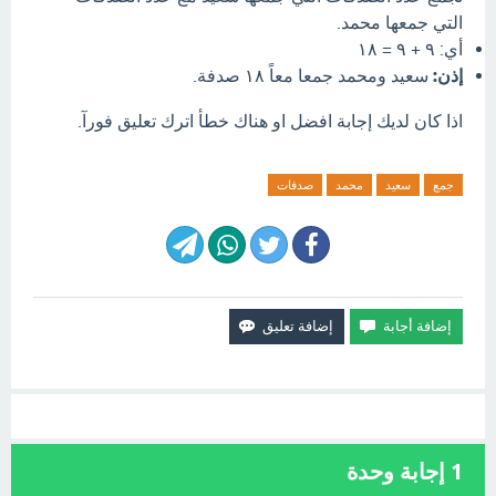
التي جمعها محمد.
أي: ٩ + ٩ = ١٨
إذن:
سعيد ومحمد جمعا معاً ١٨ صدفة.
اذا كان لديك إجابة افضل او هناك خطأ اترك تعليق فورآ.
جمع
سعيد
محمد
صدفات
1
إجابة وحدة