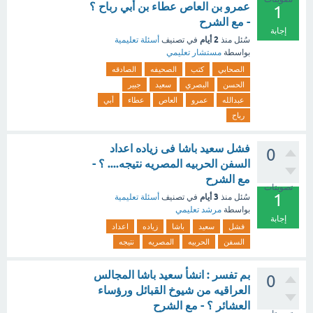
عمرو بن العاص عطاء بن أبي رباح ؟
1
- مع الشرح
إجابة
2 أيام
سُئل
منذ
في تصنيف
أسئلة تعليمية
بواسطة
مستشار تعليمي
الصحابي
كتب
الصحيفه
الصادقه
الحسن
البصري
سعيد
جبير
عبدالله
عمرو
العاص
عطاء
أبي
رباح
فشل سعيد باشا فى زياده اعداد
0
السفن الحربيه المصريه نتيجه.... ؟ -
مع الشرح
تصويتات
1
3 أيام
سُئل
منذ
في تصنيف
أسئلة تعليمية
بواسطة
مرشد تعليمي
إجابة
فشل
سعيد
باشا
زياده
اعداد
السفن
الحربيه
المصريه
نتيجه
بم تفسر : انشأ سعيد باشا المجالس
0
العراقيه من شيوخ القبائل ورؤساء
العشائر ؟ - مع الشرح