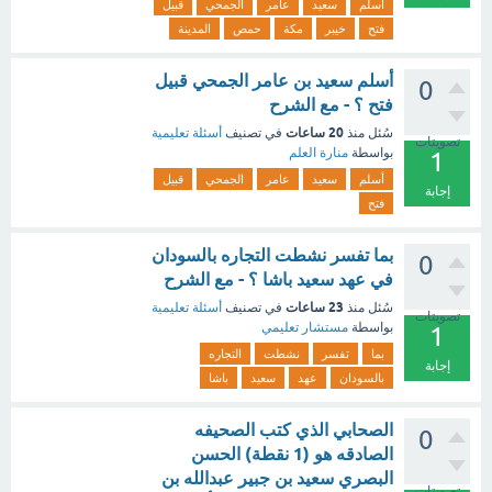
أسلم
سعيد
عامر
الجمحي
قبيل
فتح
خيبر
مكة
حمص
المدينة
أسلم سعيد بن عامر الجمحي قبيل
0
فتح ؟ - مع الشرح
20 ساعات
سُئل
منذ
في تصنيف
أسئلة تعليمية
تصويتات
بواسطة
منارة العلم
1
أسلم
سعيد
عامر
الجمحي
قبيل
إجابة
فتح
بما تفسر نشطت التجاره بالسودان
0
في عهد سعيد باشا ؟ - مع الشرح
23 ساعات
سُئل
منذ
في تصنيف
أسئلة تعليمية
تصويتات
بواسطة
مستشار تعليمي
1
بما
تفسر
نشطت
التجاره
إجابة
بالسودان
عهد
سعيد
باشا
الصحابي الذي كتب الصحيفه
0
الصادقه هو (1 نقطة) الحسن
البصري سعيد بن جبير عبدالله بن
تصويتات