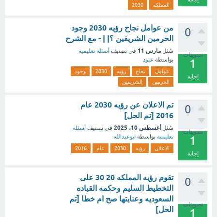
المملكه
2030
من عوامل نجاح رؤيه 2030 وجود
0
الحرمين الشريفين ؟| | - مع الشرح
مارس 11
سُئل
في تصنيف
أسئلة تعليمية
تصويتات
بواسطة
عبود
1
عوامل
نجاح
رؤيه
2030
وجود
إجابة
الحرمين
الشريفين
تم الاعلان عن رؤيه 2030 عام
0
2016 [تم الحل]
أغسطس 10، 2025
سُئل
في تصنيف
أسئلة
تصويتات
تعليمية
بواسطة
ابوعبدالله
1
الاعلان
رؤيه
2030
عام
2016
إجابة
تقوم رؤيه المملكه 20 30 على
0
التخطيط السليم وحكمه القياده
السعوديه وعنايتها صح ام خطا [تم
تصويتات
الحل]
1