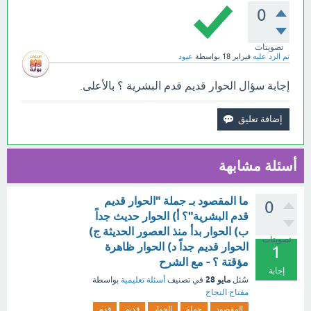
0
تصويتات
تم الرد عليه
فبراير 18
بواسطة
عبود
إجابة سؤال الحوار قديم قدم البشرية ؟ بالأعلى.
أسئلة مشابهة
ما المقصود بـ جملة "الحوار قديم
0
قدم البشرية"؟ أ) الحوار حديث جداً
ب) الحوار بدأ منذ العصور الحديثة ج)
تصويتات
الحوار قديم جداً د) الحوار ظاهرة
1
مؤقتة ؟ - مع الشرح
إجابة
مايو 28
سُئل
في تصنيف
أسئلة تعليمية
بواسطة
مفتاح النجاح
المقصود
جملة
الحوار
قديم
قدم