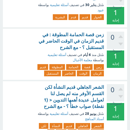
يناير 30
سُئل
في تصنيف
أسئلة تعليمية
بواسطة
تصويتات
عبود
1
الحوار
قديم
قدم
البشرية
إجابة
زمن قصة الحمامة المطوقة : في
0
قديم الزمان في الوقت الحاضر في
المستقبل ؟ - مع الشرح
تصويتات
1
6 أيام
سُئل
منذ
في تصنيف
أسئلة تعليمية
بواسطة
معلمة الأجيال
إجابة
زمن
قصة
الحمامة
المطوقة
قديم
الزمان
الوقت
الحاضر
المستقبل
الشعر الجاهلي قديم النشأة لكن
0
القسم الأوفر منه لم يصل لنا
لعوامل عديدة أهمها التدوين < (1
تصويتات
نقطة) صواب خطأ ؟ - مع الشرح
1
يونيو 28
سُئل
في تصنيف
أسئلة تعليمية
بواسطة
إجابة
أستاذ المناهج
الشعر
الجاهلي
قديم
النشأة
لكن