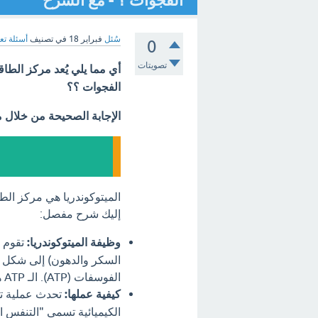
الفجوات ؟ - مع الشرح
سُئل
فبراير 18
في تصنيف
أسئلة تع
0
تصويتات
أي مما يلي يُعد مركز الطا
الفجوات ؟؟
الإجابة الصحيحة من خلال 
الميتوكوندريا هي مركز الطا
إليك شرح مفصل:
وظيفة الميتوكوندريا:
تقوم ا
السكر والدهون) إلى شكل من
الفوسفات (ATP). الـ ATP هو الوقود الذي تستخدمه الخلية لإجراء جميع وظائفها الحيوية.
كيفية عملها:
تحدث عملية تح
الكيميائية تسمى "التنفس ا