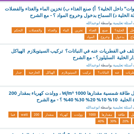
ات" داخل الخلية؟ أ) صنع الغذاء ب) تخزين الماء والغذاء والفضلات
 الخلية د) السماح بدخول وخروج المواد ؟ - مع الشرح
أسئلة تعليمية
بواسطة
ابوعبدالله
خل
الخلية؟
صنع
الغذاء
تخزين
الماء
والغذاء
والفضلات
التحكم
اح
بدخول
وخروج
المواد
تلف في الفطريات عنه في النباتات؟ تركيب السيتوبلازم الهياكل
ر الخلية السليلوز؟ - مع الشرح
أسئلة تعليمية
بواسطة
ابوعبدالله
طريات
عنه
النباتات؟
تركيب
السيتوبلازم
الهياكل
الخارجية
جدار
خلية شمسية تستقبل طاقة شمسية مقدارها 1000 W/m² ، وولدت كهرباء بمقدار 200
ف
أسئلة تعليمية
بواسطة
ابوعبدالله
ل
طاقة
مقدارها
1000
وولدت
كهرباء
بمقدار
200
watt
فما
40%
30%
20%