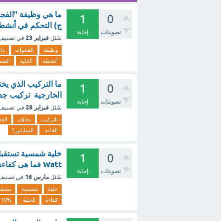
ما هي وظيفة "الفجو
1
0
ج) التحكم في أنشطة
تصويتات
إجابة
فبراير 23
سُئل
في تصنيف
وظيفة
الفجوات
دا
أنشطة
الخلية
السم
ما التركيب الذي يخ
1
0
الخارجية تركيب جدا
تصويتات
إجابة
فبراير 28
سُئل
في تصنيف
التركيب
يختلف
الف
الخلية
السليلوز؟
1
0
Watt فما هى كفاءة الخلية 10% 10% 20% 30% 40% ؟ - مع الشرح
تصويتات
إجابة
مارس 16
سُئل
في تصني
خلية
شمسية
تستقب
كفاءة
الخلية
10%