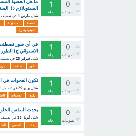
ما هي العضية المسؤو
1
0
السيتوبلازم د) الميت
تصويتات
إجابة
مارس 4
سُئل
في تصنيف
العضية
المسؤولة
إن
الميتوكوندريا
في أي طور تصطف ال
1
0
الاستوائي ج) الطور 
تصويتات
إجابة
فبراير 23
سُئل
في تصنيف
طور
تصطف
الكرو
تكون الفجوات في الخلي
1
0
يونيو 29
سُئل
في تصنيف
أ
تصويتات
إجابة
تكون
الفجوات
الخل
يحدث التنفس الخلوي داخل الف
1
0
أبريل 28
سُئل
في تصنيف
تصويتات
إجابة
يحدث
التنفس
الخل