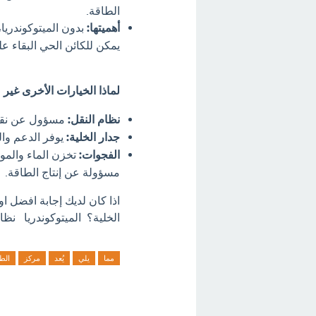
الطاقة.
أهميتها:
بدون الميتوكوندريا، 
يمكن للكائن الحي البقاء عل
لماذا الخيارات الأخرى غير
نظام النقل:
مسؤول عن نقل ا
جدار الخلية:
يوفر الدعم والح
الفجوات:
تخزن الماء والمو
مسؤولة عن إنتاج الطاقة.
اذا كان لديك إجابة افضل ا
الخلية؟ الميتوكوندريا نظام
مما
يلي
يُعد
مركز
الط