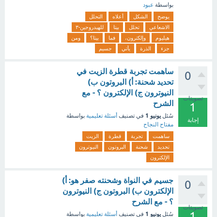
بواسطة
عبود
يوضح
الشكل
أعلاه
التحلل
الاشعاعي
تحلل
بيتا
للهيدروجين-٣
هيليوم
وإلكترون،
فما
بيتا؟
ومن
جزء
الذرة
يأتي
جسيم
ساهمت تجربة قطرة الزيت في
0
تحديد شحنة: أ) البروتون ب)
النيوترون ج) الإلكترون ؟ - مع
تصويتات
الشرح
1
يونيو 1
سُئل
في تصنيف
أسئلة تعليمية
بواسطة
إجابة
مفتاح النجاح
ساهمت
تجربة
قطرة
الزيت
تحديد
شحنة
البروتون
النيوترون
الإلكترون
جسيم في النواة وشحنته صفر هو: أ)
0
الإلكترون ب) البروتون ج) النيوترون
؟ - مع الشرح
تصويتات
1
يونيو 1
سُئل
في تصنيف
أسئلة تعليمية
بواسطة