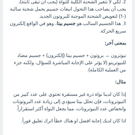
2. لكي لا تتغير الشحنة الكلية للنواة (يجب أن تبقى ثابتة)،
يجب أن يصاحب هذا التحول انبعاث جسيم يحمل شحنة سالبة
(-1) لتعويض الشحنة الموجبة للبروتون الجديد.
3. هذا الجسيم السالب هو
جسيم بيتا
، وهو في الواقع إلكترون
سريع الحركة.
بمعنى آخر:
نيوترون → بروتون + جسيم بيتا (إلكترون) + جسيم مضاد
للنيوترينو (لا يؤثر على الإجابة المباشرة للسؤال، ولكنه جزء
من العملية الكاملة).
مثال:
إذا كان لدينا نواة ذرة غير مستقرة تحتوي على عدد كبير من
النيوترونات، فإن تحلل بيتا سيؤدي إلى زيادة عدد البروتونات
وانخفاض عدد النيوترونات، مما يجعل النواة أكثر استقراراً.
اذا كان لديك إجابة افضل او هناك خطأ اترك تعليق فورآ.