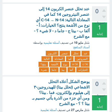
عند تحلل عنصر الكربون 14 إلى
0
عنصر النيتروجين 14 كما في
المعادلة التالية: C-14 → N-14 أي
تصويتات
نوع من الأشعة ينتج؟ الخيارات: أ -
1
ألفا ب - بيتا ج - جاما د - لا شيء ؟ -
إجابة
مع الشرح
مايو 10
سُئل
في تصنيف
أسئلة تعليمية
بواسطة
أستاذ المناهج
عند
تحلل
عنصر
الكربون
النيتروجين
كما
المعادلة
التالية
c-14
n-14
نوع
الأشعة
ينتج؟
الخيارات
ألفا
بيتا
جاما
شيء
يوضح الشكل أعلاه التحلل
0
الاشعاعي (تحلل بيتا) للهيدروجين-٣
إلى هيليوم وإلكترون، فما . بيتا؟
تصويتات
ومن أي جزء من الذرة يأتي جسيم بـ
1
بيتا ؟ ؟ - مع الشرح
إجابة
مارس 27
سُئل
في تصنيف
أسئلة تعليمية