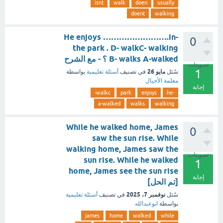
isnt
walk
doen
usually
doent
walking
-He enjoys …………………….in
0
the park . D- walkC- walking
B- walks A-walked ؟ - مع الشرح
تصويتات
1
مايو 26
سُئل
في تصنيف
أسئلة تعليمية
بواسطة
معلمة الأجيال
إجابة
walkc-
park
enjoys
-he
a-walked
walks
walking
While he walked home, James
0
saw the sun rise. While
walking home, James saw the
تصويتات
sun rise. While he walked
1
home, James see the sun rise
إجابة
[تم الحل]
نوفمبر 7، 2025
سُئل
في تصنيف
أسئلة تعليمية
بواسطة
ابوعبدالله
james
home
walked
while