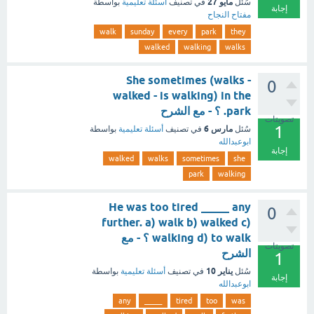
مايو 27
سُئل
في تصنيف
أسئلة تعليمية
بواسطة
إجابة
مفتاح النجاح
walk
sunday
every
park
they
walked
walking
walks
She sometimes (walks -
0
walked - is walking) in the
park. ؟ - مع الشرح
تصويتات
1
مارس 6
سُئل
في تصنيف
أسئلة تعليمية
بواسطة
ابوعبدالله
إجابة
walked
walks
sometimes
she
park
walking
He was too tired _____ any
0
further. a) walk b) walked c)
walking d) to walk ؟ - مع
تصويتات
الشرح
1
يناير 10
سُئل
في تصنيف
أسئلة تعليمية
بواسطة
إجابة
ابوعبدالله
any
_____
tired
too
was