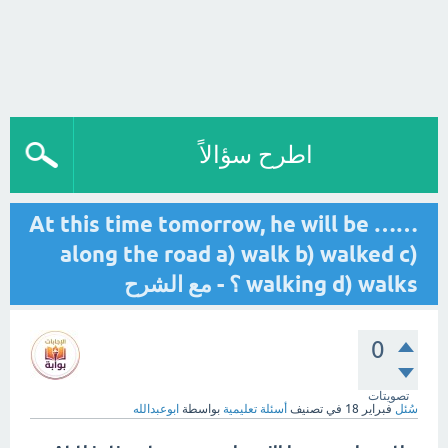
اطرح سؤالاً
At this time tomorrow, he will be ……
along the road a) walk b) walked c)
walking d) walks ؟ - مع الشرح
0
تصويتات
سُئل
فبراير 18
في تصنيف
أسئلة تعليمية
بواسطة
ابوعبدالله