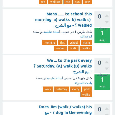
see
walking
rise
sun
saw
Maha ...... to school this
0
morning a) walks b) walk c)
walked ؟ - مع الشرح
تصويتات
1
مارس 3
سُئل
في تصنيف
أسئلة تعليمية
بواسطة
ابوعبدالله
إجابة
morning
this
school
maha
walked
walk
walks
We ... to the park every
0
Saturday. (A) walk (B) walks ؟
- مع الشرح
تصويتات
1
مايو 8
سُئل
في تصنيف
أسئلة تعليمية
بواسطة
باحث المعرفة
إجابة
walk
saturday
every
park
walks
Does Jim (walk / walks) his
0
dog in the evening ؟ - مع