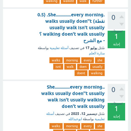
walking
walked
walk
further
.She.............every morning. (0.5
0
نقطة) walks usually doen''t
usually walk isn't usually
تصويتات
walking doen't walk usually ؟
1
- مع الشرح
إجابة
يوليو 17
سُئل
في تصنيف
أسئلة تعليمية
بواسطة
منارة العلم
walks
morning
every
she
isnt
walk
doen
usually
doent
walking
.She.............every morning.
0
walks usually doen''t usually
walk isn't usually walking
تصويتات
doen't walk usually
1
ديسمبر 12، 2025
سُئل
في تصنيف
أسئلة
إجابة
تعليمية
بواسطة
ابوعبدالله
walks
morning
every
she