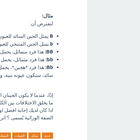
مثال:
لنفترض أن:
B
يمثل الجين السائد للعيون 
b
يمثل الجين المتنحي للعيو
BB:
هذا فرد متماثل، يحمل ج
bb:
هذا فرد متماثل، يحمل 
Bb:
سائد، ستكون عيونه بنية، ول
إذًا، عندما لا يكون الجينان
ما يخلق الاختلافات بين الكا
اذا كان لديك إجابة افضل ا
الصفة الوراثية يُسمى ؟ اتر
عدم
تماثل
الجينات
المتقاب