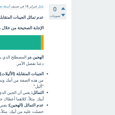
سُئل
فبراير 18
في تصنيف
أسئلة تع
0
تصويتات
عدم تماثل الجينات المتقابل
الإجابة الصحيحة من خلال 
الهجين
هو المصطلح الذي يصف
دعنا نفصل الأمر:
الجينات المتقابلة (الأليلات):
من هذه الصفة من أمك ونس
"أليل".
التماثل:
يعني أن الجين الذ
أبيك. مثلاً، كلاهما أعطاك جي
عدم التماثل (الهجين):
يعني 
حصلت عليه من أبيك. مثلاً، 