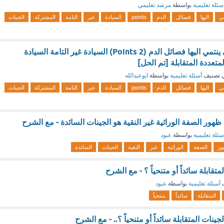
سئلة تعليمية
بواسطة
مرشد تعليمي
مي
اليها
فصائل
الدم
points
السيادة
غير
التامة
المشتركة
الجينات
الانماط الوراثية التي ينتمي اليها فصائل الدم (2 Points) السيادة غير التامة السيادة
متعددة المتقابلة [تم الحل]
 تصنيف
أسئلة تعليمية
بواسطة
ابوعبدالله
مي
اليها
فصائل
الدم
points
السيادة
غير
التامة
المشتركة
الجينات
ور الصفة الوراثية غير النقية هو الجينات السائدة - مع الشرح
سئلة تعليمية
بواسطة
عبود
ور
الصفة
الوراثية
غير
النقية
الجينات
السائدة
متقابلة سائداً أو متنحياً ؟ - مع الشرح
ف
أسئلة تعليمية
بواسطة
عبود
المتقابلة
سائداً
متنحياً
الجينات المتقابلة سائداً أو متنحياً ؟.. - مع الشرح