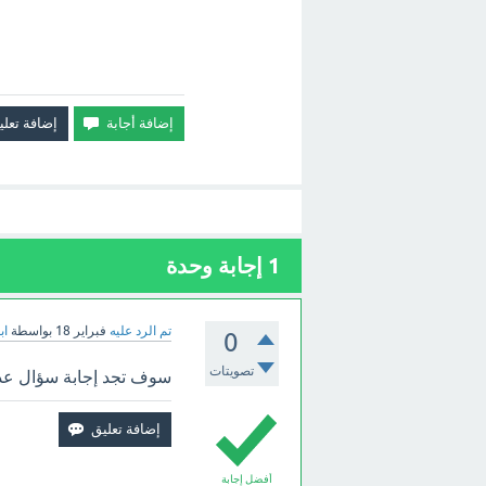
1
إجابة وحدة
تم الرد عليه
فبراير 18
بواسطة
اب
0
تصويتات
سوف تجد إجابة سؤال عدم ت
أفضل إجابة