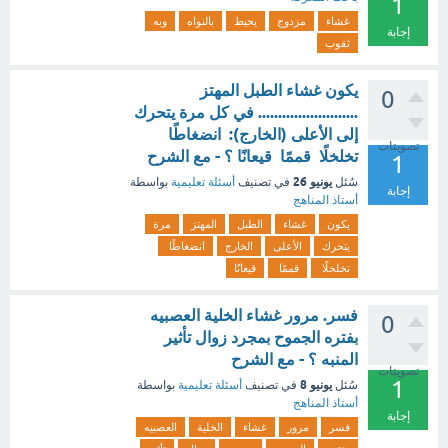
1
غشاء
مزدوج
يحيط
بالنواه
وبه
إجابة
ثقوب
يكون غشاء الطبل المهتز
0
......................... في كل مرة يتحرك
إلى الأعلى (الخارج): انضغاطًا
تصويتات
تخلخلًا قممًا قيعانًا ؟ - مع الشرح
1
يونيو 26
سُئل
في تصنيف
أسئلة تعليمية
بواسطة
إجابة
أستاذ المناهج
يكون
غشاء
الطبل
المهتز
مرة
يتحرك
الأعلى
الخارج
انضغاطًا
تخلخلًا
قممًا
قيعانًا
فسر. مرور غشاء الخلية العصبيه
0
بفتره الجموح بمجرد زوال تأثير
المنبه ؟ - مع الشرح
تصويتات
1
يونيو 8
سُئل
في تصنيف
أسئلة تعليمية
بواسطة
أستاذ المناهج
إجابة
فسر
مرور
غشاء
الخلية
العصبيه