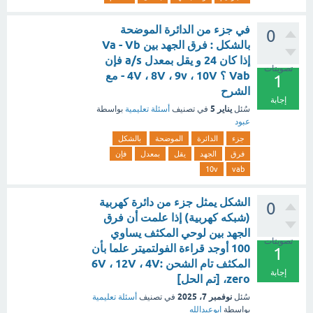
في جزء من الدائرة الموضحة
0
بالشكل : فرق الجهد بين Va - Vb
إذا كان 24 و يقل بمعدل a/s فإن
تصويتات
Vab ؟ 4V ، 8V ، 9v ، 10V - مع
1
الشرح
إجابة
يناير 5
سُئل
في تصنيف
أسئلة تعليمية
بواسطة
عبود
جزء
الدائرة
الموضحة
بالشكل
فرق
الجهد
يقل
بمعدل
فإن
10v
vab
الشكل يمثل جزء من دائرة كهربية
0
(شبكه كهربية) إذا علمت أن فرق
الجهد بين لوحي المكثف يساوي
تصويتات
100 أوجد قراءة الفولتميتر علما بأن
1
المكثف تام الشحن :6V ، 12V ، 4V
إجابة
،zero [تم الحل]
نوفمبر 7، 2025
سُئل
في تصنيف
أسئلة تعليمية
بواسطة
ابوعبدالله