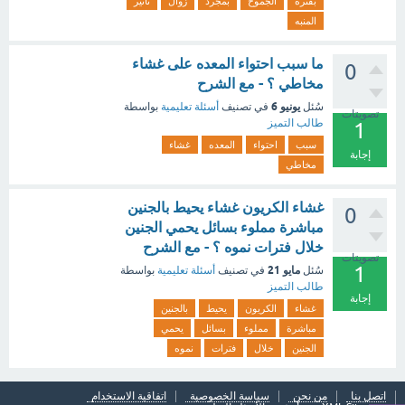
بفتره
الجموح
بمجرد
زوال
تأثير
المنبه
ما سبب احتواء المعده على غشاء
0
مخاطي ؟ - مع الشرح
يونيو 6
سُئل
في تصنيف
أسئلة تعليمية
بواسطة
تصويتات
طالب التميز
1
سبب
احتواء
المعده
غشاء
إجابة
مخاطي
غشاء الكريون غشاء يحيط بالجنين
0
مباشرة مملوء بسائل يحمي الجنين
خلال فترات نموه ؟ - مع الشرح
تصويتات
1
مايو 21
سُئل
في تصنيف
أسئلة تعليمية
بواسطة
طالب التميز
إجابة
غشاء
الكريون
يحيط
بالجنين
مباشرة
مملوء
بسائل
يحمي
الجنين
خلال
فترات
نموه
اتصل بنا
من نحن
سياسة الخصوصية
اتفاقية الاستخدام