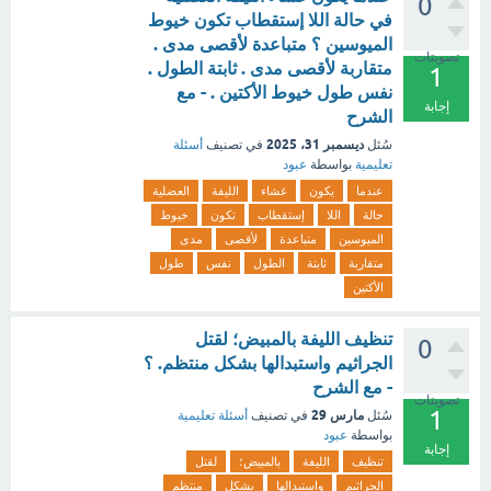
0
في حالة اللا إستقطاب تكون خيوط
الميوسين ؟ متباعدة لأقصى مدى .
تصويتات
متقاربة لأقصى مدى . ثابتة الطول .
1
نفس طول خيوط الأكتين . - مع
إجابة
الشرح
ديسمبر 31، 2025
سُئل
في تصنيف
أسئلة
تعليمية
بواسطة
عبود
عندما
يكون
غشاء
الليفة
العضلية
حالة
اللا
إستقطاب
تكون
خيوط
الميوسين
متباعدة
لأقصى
مدى
متقاربة
ثابتة
الطول
نفس
طول
الأكتين
تنظيف الليفة بالمبيض؛ لقتل
0
الجراثيم واستبدالها بشكل منتظم. ؟
- مع الشرح
تصويتات
1
مارس 29
سُئل
في تصنيف
أسئلة تعليمية
بواسطة
عبود
إجابة
تنظيف
الليفة
بالمبيض؛
لقتل
الجراثيم
واستبدالها
بشكل
منتظم