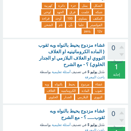
الشكل
يمثل
جزء
دائرة
كهربية
شبكه
علمت
فرق
الجهد
لوحي
المكثف
يساوي
100
أوجد
قراءة
الفولتميتر
علما
بأن
تام
الشحن
،zero
12v
غشاء مزدوج يحيط بالنواه وبه ثقوب
0
( الماده الكروماتينيه او الغلاف
النووي او الغلاف البلازمي او الجدار
تصويتات
الخلوي) ؟ - مع الشرح
1
يوليو 5
سُئل
في تصنيف
أسئلة تعليمية
بواسطة
إجابة
باحث المعرفة
غشاء
مزدوج
يحيط
بالنواه
وبه
ثقوب
الماده
الكروماتينيه
الغلاف
النووي
البلازمي
الجدار
الخلوي
غشاء مزدوج يحيط بالنواه وبه
0
ثقوب...... ؟ - مع الشرح
يوليو 5
سُئل
في تصنيف
أسئلة تعليمية
بواسطة
تصويتات
باحث المعرفة