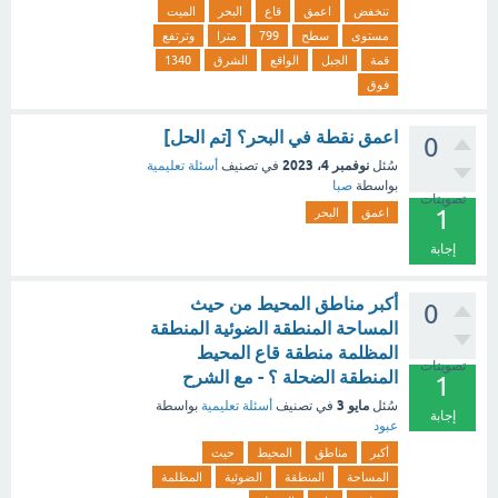
تنخفض
اعمق
قاع
البحر
الميت
مستوى
سطح
799
مترا
وترتفع
قمة
الجبل
الواقع
الشرق
1340
فوق
اعمق نقطة في البحر؟ [تم الحل]
0
نوفمبر 4، 2023
سُئل
في تصنيف
أسئلة تعليمية
بواسطة
صبا
تصويتات
1
اعمق
البحر
إجابة
أكبر مناطق المحيط من حيث
0
المساحة المنطقة الضوئية المنطقة
المظلمة منطقة قاع المحيط
تصويتات
المنطقة الضحلة ؟ - مع الشرح
1
مايو 3
سُئل
في تصنيف
أسئلة تعليمية
بواسطة
إجابة
عبود
أكبر
مناطق
المحيط
حيث
المساحة
المنطقة
الضوئية
المظلمة