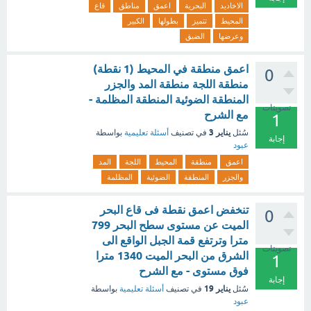
الاخاديد
البحرية
اعمق
مناطق
قاع
المحيط
تتميز
بطولها
الكبير
وعرضها
الضيق
اعمق منطقة في المحيط (1 نقطة)
0
منطقة اللجة منطقة المد والجزر
المنطقة الضوئية المنطقة المظلمة -
تصويتات
مع الشرح
1
يناير 3
سُئل
في تصنيف
أسئلة تعليمية
بواسطة
إجابة
عبود
اعمق
منطقة
المحيط
اللجة
المد
والجزر
المنطقة
الضوئية
المظلمة
تنخفض اعمق نقطة فى قاع البحر
0
الميت عن مستوى سطح البحر 799
مترا وترتفع قمة الجبل الواقع الى
تصويتات
الشرق من البحر الميت 1340 مترا
1
فوق مستوى - مع الشرح
إجابة
يناير 19
سُئل
في تصنيف
أسئلة تعليمية
بواسطة
عبود