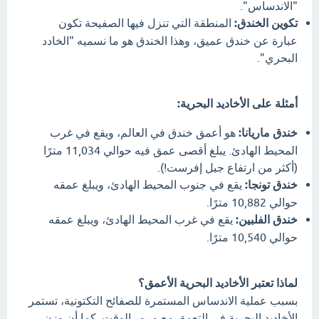
"الاندساس".
تكوين الخندق:
المنطقة التي تنزل فيها الصفيحة تكون
عبارة عن خندق عميق، وهذا الخندق هو ما نسميه "الخادد
البحري".
أمثلة على الأخاديد البحرية:
خندق ماريانا:
هو أعمق خندق في العالم، ويقع في غرب
المحيط الهادئ. يبلغ أقصى عمق فيه حوالي 11,034 مترًا
(أكثر من ارتفاع جبل إفرست!).
خندق تونجا:
يقع في جنوب المحيط الهادئ، ويبلغ عمقه
حوالي 10,882 مترًا.
خندق الفلبين:
يقع في غرب المحيط الهادئ، ويبلغ عمقه
حوالي 10,540 مترًا.
لماذا تعتبر الأخاديد البحرية الأعمق؟
بسبب عملية الاندساس المستمرة للصفائح التكتونية، تستمر
الأخاديد البحرية في التعمق مع مرور الوقت. كما أن وزن