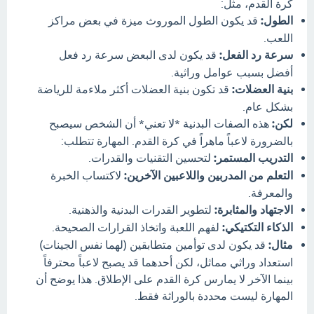
كرة القدم، مثل:
الطول:
قد يكون الطول الموروث ميزة في بعض مراكز
اللعب.
سرعة رد الفعل:
قد يكون لدى البعض سرعة رد فعل
أفضل بسبب عوامل وراثية.
بنية العضلات:
قد تكون بنية العضلات أكثر ملاءمة للرياضة
بشكل عام.
لكن:
هذه الصفات البدنية *لا تعني* أن الشخص سيصبح
بالضرورة لاعباً ماهراً في كرة القدم. المهارة تتطلب:
التدريب المستمر:
لتحسين التقنيات والقدرات.
التعلم من المدربين واللاعبين الآخرين:
لاكتساب الخبرة
والمعرفة.
الاجتهاد والمثابرة:
لتطوير القدرات البدنية والذهنية.
الذكاء التكتيكي:
لفهم اللعبة واتخاذ القرارات الصحيحة.
مثال:
قد يكون لدى توأمين متطابقين (لهما نفس الجينات)
استعداد وراثي مماثل، لكن أحدهما قد يصبح لاعباً محترفاً
بينما الآخر لا يمارس كرة القدم على الإطلاق. هذا يوضح أن
المهارة ليست محددة بالوراثة فقط.