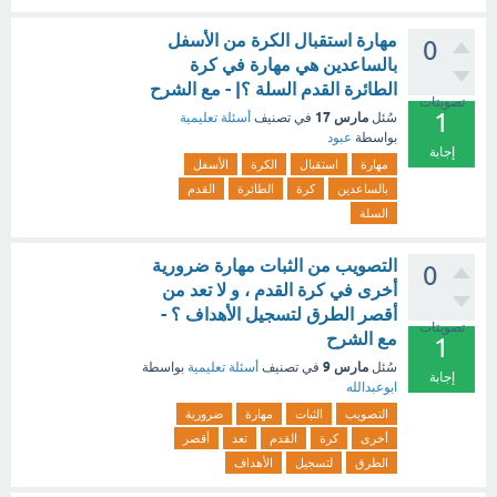
مهارة استقبال الكرة من الأسفل
0
بالساعدين هي مهارة في كرة
الطائرة القدم السلة ؟| - مع الشرح
تصويتات
1
مارس 17
سُئل
في تصنيف
أسئلة تعليمية
بواسطة
عبود
إجابة
مهارة
استقبال
الكرة
الأسفل
بالساعدين
كرة
الطائرة
القدم
السلة
التصويب من الثبات مهارة ضرورية
0
أخرى في كرة القدم ، و لا تعد من
أقصر الطرق لتسجيل الأهداف ؟ -
تصويتات
مع الشرح
1
مارس 9
سُئل
في تصنيف
أسئلة تعليمية
بواسطة
إجابة
ابوعبدالله
التصويب
الثبات
مهارة
ضرورية
أخرى
كرة
القدم
تعد
أقصر
الطرق
لتسجيل
الأهداف