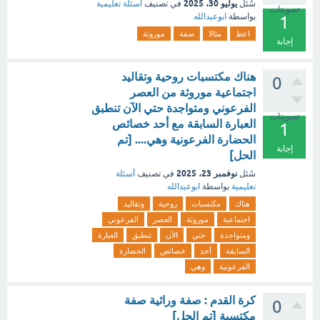
يوليو 30، 2025
سُئل
في تصنيف
أسئلة تعليمية
تصويتات
بواسطة
ابوعبدالله
1
اعط
مثالا
صفة
موروثة
إجابة
هناك مكتسبات روحية وتقاليد
0
اجتماعية موروثة من العصر
الفرعوني ومتواجدة حتي الآن تنطبق
تصويتات
العبارة السابقة مع أحد خصائص
1
الحضارة الفرعونية وهي.... [تم
إجابة
الحل]
نوفمبر 23، 2025
سُئل
في تصنيف
أسئلة
تعليمية
بواسطة
ابوعبدالله
هناك
مكتسبات
روحية
وتقاليد
اجتماعية
موروثة
العصر
الفرعوني
ومتواجدة
حتي
الآن
تنطبق
العبارة
السابقة
أحد
خصائص
الحضارة
الفرعونية
وهي
كرة القدم : صفة وراثية صفة
0
مكتسبة [تم الحل]