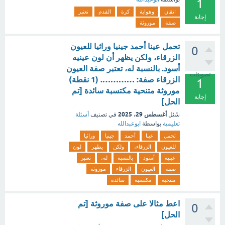
1
اتقان
وهواية
كرة
القدم
تعتبر
إجابة
صفة
موروثة
تحمل عينا أحمد جينيا وراثيا للعيون
0
الزرقاء، ولكن يظهر أن لون عينيه
أسود. بالنسبة له، تعتبر صفة العيون
تصويتات
الزرقاء صفة: …………. (1 نقطة)
1
موروثة متنحية مكتسبة سائدة [تم
إجابة
الحل]
أغسطس 29، 2025
سُئل
في تصنيف
أسئلة
تعليمية
بواسطة
ابوعبدالله
تحمل
عينا
أحمد
جينيا
وراثيا
للعيون
الزرقاء،
ولكن
يظهر
لون
عينيه
أسود
بالنسبة
له،
تعتبر
صفة
العيون
الزرقاء
موروثة
متنحية
مكتسبة
سائدة
اعط مثالا على صفة موروثة [تم
0
الحل]