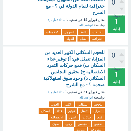
0
جغرافية لقيام الدولة في ؟ - مع
الشرح
تصويتات
1
فبراير 18
سُئل
في تصنيف
أسئلة تعليمية
بواسطة
ابوعبدالله
إجابة
اختلفت
اللغة
السهول
كمقومات
جغرافية
لقيام
الدولة
للحجم السكاني الكبير العديد من
0
المزايا، تتمثل في: أ) توفير غذاء
السكان ب) قمع حركات التمرد
تصويتات
الانفصالية ج) تحقيق التجانس
1
السكاني د) وجود سوق استهلاكية
إجابة
ضخمة ؟ - مع الشرح
فبراير 21
سُئل
في تصنيف
أسئلة تعليمية
بواسطة
ابوعبدالله
للحجم
السكاني
الكبير
العديد
المزايا،
تتمثل
توفير
غذاء
السكان
قمع
حركات
التمرد
الانفصالية
تحقيق
التجانس
وجود
سوق
استهلاكية
ضخمة