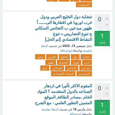
الميثولوجيا
تتشابة دول الخليج العربي ودول
0
غرب اوروبا في افتقارها الى....... أ
ظهور مبدعين ب التجانس السكاني
تصويتات
ج تنوع التضاريس د تنوع
1
النشاط الاقتصادي [تم الحل]
إجابة
سبتمبر 13، 2025
سُئل
في تصنيف
أسئلة
تعليمية
بواسطة
ابوعبدالله
تتشابة
دول
الخليج
العربي
ودول
غرب
اوروبا
افتقارها
ظهور
مبدعين
التجانس
السكاني
تنوع
التضاريس
النشاط الاقتصادي
المقوم الاكثر تأثيرا في ازدهار
0
الصناعه بالدول المتقدمه ؟ المواد
الخام ،مصادر الطاقة, الموقع
تصويتات
المتميز, التطور العلمي - مع الشرح
1
مارس 16
سُئل
في تصنيف
أسئلة تعليمية
إجابة
بواسطة
ابوعبدالله