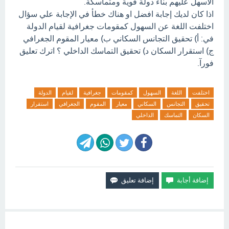
الأسهل عليهم بناء دولة قوية ومتماسكة.
اذا كان لديك إجابة افضل او هناك خطأ في الإجابة علي سؤال
اختلفت اللغة عن السهول كمقومات جغرافية لقيام الدولة
في: أ) تحقيق التجانس السكاني ب) معيار المقوم الجغرافي
ج) استقرار السكان د) تحقيق التماسك الداخلي ؟ اترك تعليق
فورآ.
اختلفت
اللغة
السهول
كمقومات
جغرافية
لقيام
الدولة
تحقيق
التجانس
السكاني
معيار
المقوم
الجغرافي
استقرار
السكان
التماسك
الداخلي