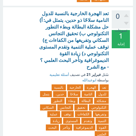
تعد الهجرة الخارجية بالنسبة للدول
0
النامية سلاحًا ذو حدين، يتمثل في: أ)
حل مشكلة البطالة وبطء التطور
تصويتات
التكنولوجي ب) تحقيق التجانس
1
السكاني وتفريغها من الكفاءات ج)
إجابة
توقف عملية التنمية وتقدم المستوى
التكنولوجي د) زيادة القوة
الديموغرافية وتأخر البحث العلمي ؟
- مع الشرح
فبراير 21
سُئل
في تصنيف
أسئلة تعليمية
بواسطة
ابوعبدالله
تعد
الهجرة
الخارجية
بالنسبة
للدول
النامية
سلاحًا
حدين،
يتمثل
مشكلة
البطالة
وبطء
التطور
التكنولوجي
تحقيق
التجانس
السكاني
وتفريغها
الكفاءات
توقف
عملية
التنمية
وتقدم
المستوى
زيادة
القوة
الديموغرافية
وتأخر
البحث
العلمي