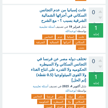
عانت إسبانيا من عدم التجانس
0
السكاني في أجزائها الشمالية
الشرقية بسبب ؟ - مع الشرح
تصويتات
1
فبراير 19
سُئل
في تصنيف
أسئلة تعليمية
بواسطة
ابوعبدالله
إجابة
عانت
إسبانيا
عدم
التجانس
السكاني
أجزائها
الشمالية
الشرقية
بسبب
تختلف دوله مصر عن فرنسا في
0
التجانس السكاني ولا السيطره
الحكوميه ولا القدره على انتاج الغذاء
تصويتات
ولا القوى الميثولوجيا (0.5 نقطة)
1
[تم الحل]
إجابة
أكتوبر 4، 2025
سُئل
في تصنيف
أسئلة تعليمية
بواسطة
ابوعبدالله
تختلف
دوله
مصر
فرنسا
التجانس
السكاني
ولا
السيطره
الحكوميه
القدره
انتاج
الغذاء
القوى