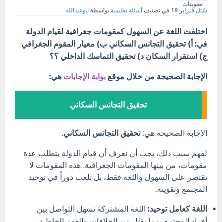
تصويتات
سُئل
فبراير 18
في تصنيف
أسئلة تعليمية
بواسطة
ابوعبدالله
اختلفت اللغة عن السهول كمقومات جغرافية لقيام الدولة
في: أ) تحقيق التجانس السكاني ب) معيار المقوم الجغرافي
ج) استقرار السكان د) تحقيق التماسك الداخلي ؟؟
الإجابة الصحيحة من خلال موقع
بوابة الإجابات
هي:
تحقيق التجانس السكاني
الإجابة الصحيحة هي:
تحقيق التجانس السكاني
.
لفهم سبب ذلك، يجب أن نعرف أن قيام الدولة يتطلب عدة
مقومات، من بينها المقومات الجغرافية. هذه المقومات لا
تقتصر على السهول واللغة فقط، بل تلعب دوراً في توحيد
المجتمع وتقويته.
اللغة كعامل توحيد:
اللغة المشتركة تسهل التواصل بين
أفراد المجتمع، مما يقلل من الخلافات والفهم الخاطئ.