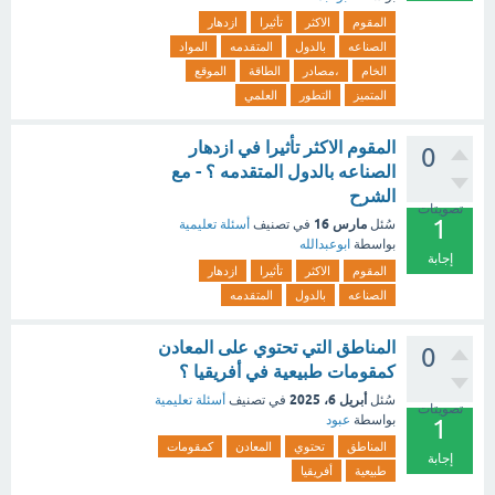
المقوم
الاكثر
تأثيرا
ازدهار
الصناعه
بالدول
المتقدمه
المواد
الخام
،مصادر
الطاقة
الموقع
المتميز
التطور
العلمي
المقوم الاكثر تأثيرا في ازدهار
0
الصناعه بالدول المتقدمه ؟ - مع
الشرح
تصويتات
1
مارس 16
سُئل
في تصنيف
أسئلة تعليمية
بواسطة
ابوعبدالله
إجابة
المقوم
الاكثر
تأثيرا
ازدهار
الصناعه
بالدول
المتقدمه
المناطق التي تحتوي على المعادن
0
كمقومات طبيعية في أفريقيا ؟
أبريل 6، 2025
سُئل
في تصنيف
أسئلة تعليمية
تصويتات
بواسطة
عبود
1
المناطق
تحتوي
المعادن
كمقومات
إجابة
طبيعية
أفريقيا