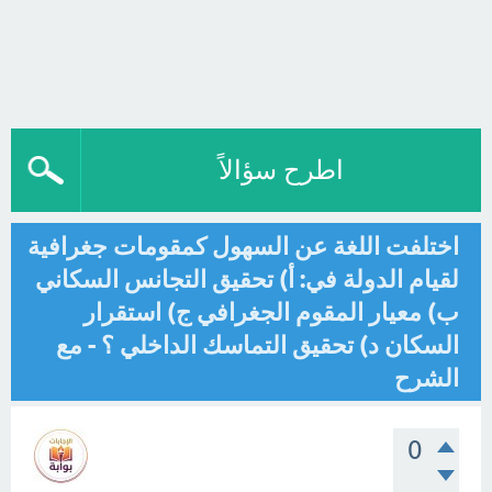
اطرح سؤالاً
اختلفت اللغة عن السهول كمقومات جغرافية
لقيام الدولة في: أ) تحقيق التجانس السكاني
ب) معيار المقوم الجغرافي ج) استقرار
السكان د) تحقيق التماسك الداخلي ؟ - مع
الشرح
0