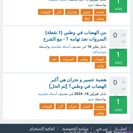
1
بواسطة
عبود
إجابة
هضبه
عسير
ونجران
اكبر
الهضاب
وطني
خطا
من الهضاب في وطني (1 نقطة)
0
السروات نجد تهامه ؟ - مع الشرح
يناير 16
سُئل
في تصنيف
أسئلة تعليمية
بواسطة
تصويتات
ابوعبدالله
1
الهضاب
وطني
السروات
نجد
إجابة
تهامه
هضبة عسير و نجران هي أكبر
0
الهضاب في وطني؟ [تم الحل]
فبراير 16، 2024
سُئل
في تصنيف
أسئلة تعليمية
تصويتات
بواسطة
عبود
1
هضبة
عسير
نجران
أكبر
الهضاب
إجابة
وطني
اتصل بنا
من نحن
سياسة الخصوصية
اتفاقية الاستخدام
XML Sitemap
أرشيف الأسئلة التعليمية