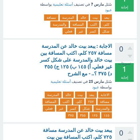
مارس 7
سُئل
في تصنيف
أسئلة تعليمية
بواسطة
إجابة
عبود
يبعد
بيت
خالد
المدرسة
مسافة
كلم،
اكتب
المسافة
والمدرسة
شكل
كسر
غير
فعلي
الاجابة : يبعد بيت خالد عن المدرسة
0
مسافة ٢٥٧ كلم، اكتب المسافة بين
بيت خالد والمدرسة على شكل كسر
تصويتات
غير فعلي. أ) ١٤٥ ب) ١٢٥ ج) ٣٥٥
1
د) ٣٧٥ ؟.. - مع الشرح
إجابة
مارس 25
سُئل
في تصنيف
أسئلة تعليمية
بواسطة
عبود
الاجابة
يبعد
بيت
خالد
المدرسة
مسافة
٢٥٧
كلم،
اكتب
المسافة
والمدرسة
شكل
كسر
غير
فعلي
٣٧٥
٣٥٥
١٢٥
١٤٥
يبعد بيت خالد عن المدرسة مسافة
0
٧٢٥ كلم، اكتب المسافة بين بيت