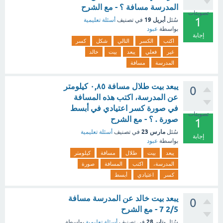
المدرسة مسافة ؟ - مع الشرح
تصويتات
1
أبريل 19
سُئل
في تصنيف
أسئلة تعليمية
بواسطة
عبود
إجابة
اكتب
الكسر
التالي
شكل
كسر
غير
فعلي
يبعد
بيت
خالد
المدرسة
مسافة
يبعد بيت طلال مسافة ٠,٨٥ كيلومتر
0
عن المدرسة، اكتب هذه المسافة
في صورة كسر اعتيادي في أبسط
تصويتات
صورة . ؟ - مع الشرح
1
مارس 23
سُئل
في تصنيف
أسئلة تعليمية
إجابة
بواسطة
عبود
يبعد
بيت
طلال
مسافة
كيلومتر
المدرسة،
اكتب
المسافة
صورة
كسر
اعتيادي
أبسط
يبعد بيت خالد عن المدرسة مسافة
0
2/5 7 - مع الشرح
يناير 28
سُئل
في تصنيف
أسئلة تعليمية
بواسطة