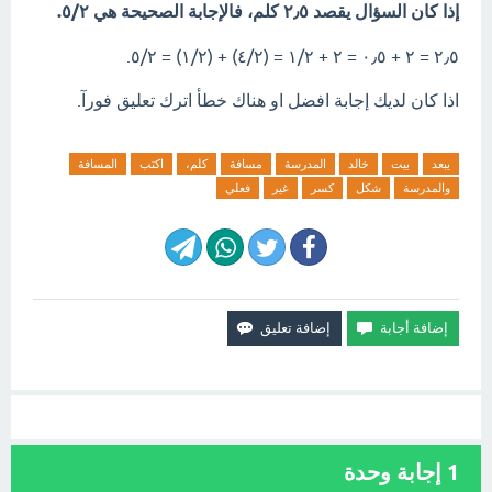
إذا كان السؤال يقصد ٢٫٥ كلم، فالإجابة الصحيحة هي ٥/٢.
٢٫٥ = ٢ + ٠٫٥ = ٢ + ١/٢ = (٤/٢) + (١/٢) = ٥/٢.
اذا كان لديك إجابة افضل او هناك خطأ اترك تعليق فورآ.
يبعد
بيت
خالد
المدرسة
مسافة
كلم،
اكتب
المسافة
والمدرسة
شكل
كسر
غير
فعلي
1
إجابة وحدة