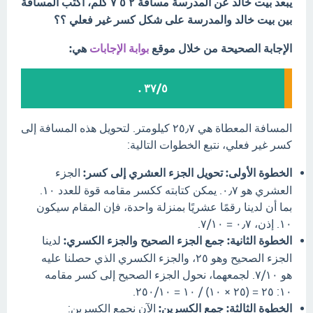
يبعد بيت خالد عن المدرسة مسافة ٢ ٥ ٧ كلم، اكتب المسافة
بين بيت خالد والمدرسة على شكل كسر غير فعلي ؟؟
الإجابة الصحيحة من خلال موقع
بوابة الإجابات
هي:
٣٧/٥ .
المسافة المعطاة هي ٢٥٫٧ كيلومتر. لتحويل هذه المسافة إلى
كسر غير فعلي، نتبع الخطوات التالية:
الخطوة الأولى: تحويل الجزء العشري إلى كسر:
الجزء
العشري هو ٠٫٧. يمكن كتابته ككسر مقامه قوة للعدد ١٠.
بما أن لدينا رقمًا عشريًا بمنزلة واحدة، فإن المقام سيكون
١٠. إذن، ٠٫٧ = ٧/١٠.
الخطوة الثانية: جمع الجزء الصحيح والجزء الكسري:
لدينا
الجزء الصحيح وهو ٢٥، والجزء الكسري الذي حصلنا عليه
هو ٧/١٠. لجمعهما، نحول الجزء الصحيح إلى كسر مقامه
١٠: ٢٥ = (٢٥ × ١٠) / ١٠ = ٢٥٠/١٠.
الخطوة الثالثة: جمع الكسرين:
الآن نجمع الكسرين: