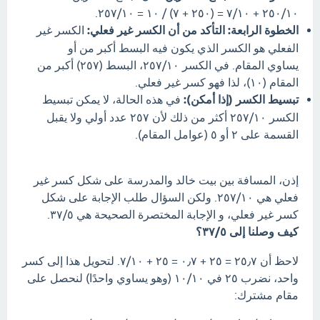
٢٥٠/١٠ + ٧/١٠ = (٢٥٠ + ٧) / ١٠ = ٢٥٧/١٠.
الخطوة الرابعة: التأكد من أن الكسر غير فعلي:
الكسر غير
الفعلي هو الكسر الذي يكون فيه البسط أكبر من أو
يساوي المقام. في الكسر ٢٥٧/١٠، البسط (٢٥٧) أكبر من
المقام (١٠)، لذا فهو كسر غير فعلي.
تبسيط الكسر (إذا أمكن):
في هذه الحالة، لا يمكن تبسيط
الكسر ٢٥٧/١٠ أكثر من ذلك لأن ٢٥٧ عدد أولي ولا يقبل
القسمة على ٢ أو ٥ (عوامل المقام).
إذن، المسافة بين بيت خالد والمدرسة على شكل كسر غير
فعلي هي ٢٥٧/١٠. ولكن السؤال طلب الإجابة على شكل
كسر غير فعلي، و الإجابة المختصرة الصحيحة هي ٣٧/٥.
كيف وصلنا إلى ٣٧/٥؟
لاحظ أن ٢٥٫٧ = ٢٥ + ٠٫٧ = ٢٥ + ٧/١٠. لتحويل هذا إلى كسر
واحد، نضرب ٢٥ في ١٠/١٠ (وهو يساوي واحدًا) لنحصل على
مقام مشترك: