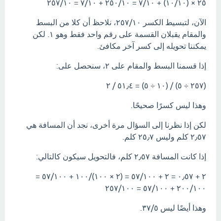
٢٥ × (١٠/١٠) + ٧/١٠ = ٢٥٠/١٠ + ٧/١٠ = ٢٥٧/١٠
الآن، لتبسيط الكسر ٢٥٧/١٠، نلاحظ أن كلا من البسط
والمقام يقبلان القسمة على رقم واحد فقط وهو ١. لكن
يمكننا تحويله إلى كسر آخر مكافئ.
إذا قسمنا البسط والمقام على ٢، سنحصل على:
(٢٥٧ ÷ ٥) / (١٠ ÷ ٥) = ٥١٫٤ / ٢
وهذا ليس كسرًا صحيحًا.
لكن إذا نظرنا إلى السؤال مرة أخرى، نجد أن المسافة هي
٢٫٥٧ كلم وليس ٢٥٫٧ كلم.
إذا كانت المسافة ٢٫٥٧ كلم، فالتحويل سيكون كالتالي:
٢ + ٠٫٥٧ = ٢ + ٥٧/١٠٠ = (٢ × ١٠٠)/١٠٠ + ٥٧/١٠٠ =
٢٠٠/١٠٠ + ٥٧/١٠٠ = ٢٥٧/١٠٠
وهذا أيضًا ليس ٣٧/٥.