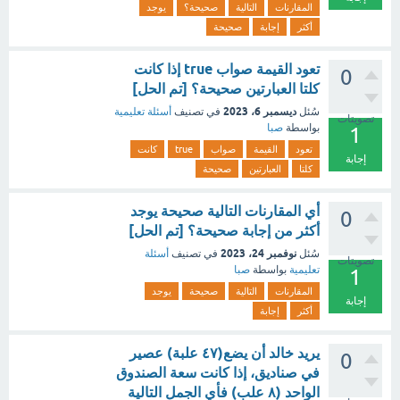
المقارنات
التالية
صحيحة؟
يوجد
أكثر
إجابة
صحيحة
تعود القيمة صواب true إذا كانت
0
كلتا العبارتين صحيحة؟ [تم الحل]
ديسمبر 6، 2023
سُئل
في تصنيف
أسئلة تعليمية
تصويتات
بواسطة
صبا
1
تعود
القيمة
صواب
true
كانت
إجابة
كلتا
العبارتين
صحيحة
أي المقارنات التالية صحيحة يوجد
0
أكثر من إجابة صحيحة؟ [تم الحل]
نوفمبر 24، 2023
سُئل
في تصنيف
أسئلة
تصويتات
تعليمية
بواسطة
صبا
1
المقارنات
التالية
صحيحة
يوجد
إجابة
أكثر
إجابة
يريد خالد أن يضع(٤٧ علبة) عصير
0
في صناديق، إذا كانت سعة الصندوق
الواحد (۸ علب) فأي الجمل التالية