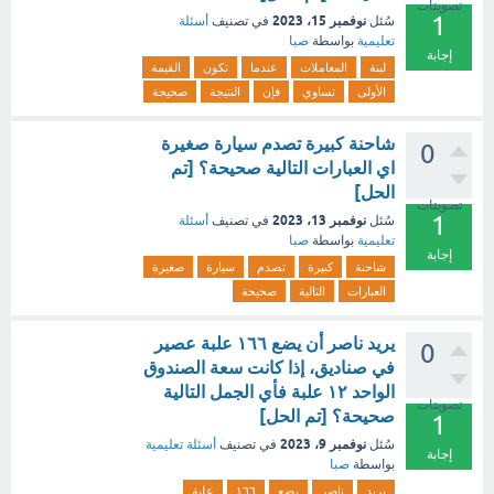
تصويتات
1
نوفمبر 15، 2023
سُئل
في تصنيف
أسئلة
تعليمية
بواسطة
صبا
إجابة
لبنة
المعاملات
عندما
تكون
القيمة
الأولى
تساوي
فإن
النتيجة
صحيحة
شاحنة كبيرة تصدم سيارة صغيرة
0
اي العبارات التالية صحيحة؟ [تم
الحل]
تصويتات
1
نوفمبر 13، 2023
سُئل
في تصنيف
أسئلة
تعليمية
بواسطة
صبا
إجابة
شاحنة
كبيرة
تصدم
سيارة
صغيرة
العبارات
التالية
صحيحة
يريد ناصر أن يضع ١٦٦ علبة عصير
0
في صناديق، إذا كانت سعة الصندوق
الواحد ١٢ علبة فأي الجمل التالية
تصويتات
صحيحة؟ [تم الحل]
1
نوفمبر 9، 2023
سُئل
في تصنيف
أسئلة تعليمية
إجابة
بواسطة
صبا
يريد
ناصر
يضع
١٦٦
علبة