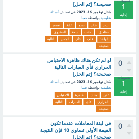
تصويتات
صحيحة؟ [تم الحل]
1
نوفمبر 16، 2023
سُئل
في تصنيف
أسئلة
إجابة
تعليمية
بواسطة
صبا
يريد
خالد
يضع
علبة
عصير
صناديق،
كانت
سعة
الصندوق
الواحد
علب
فأي
الجمل
التالية
صحيحة
لو لم تكن هناك ظاهرة الاحتباس
0
الحراري فأي العبارات التالية
صحيحة؟ [تم الحل]
تصويتات
1
نوفمبر 16، 2023
سُئل
في تصنيف
أسئلة
تعليمية
بواسطة
صبا
إجابة
تكن
هناك
ظاهرة
الاحتباس
الحراري
فأي
العبارات
التالية
صحيحة
في لبنة المعاملات عندما تكون
0
القيمة الأولى تساوي 10 فإن النتيجة
صحيحة؟ [تم الحل]