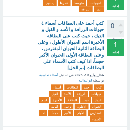
الحيوانات
متوسط
عمرها
يساوي
إجابة
عمر
الزرافة
كتب أحمد على البطاقات أسماء ٤
0
حيوانات الزرافة و الأسد و الفيل و
الديك ، حيث كتب على البطاقة
تصويتات
الأخيرة اسم الحيوان الأطول ، وعلى
1
البطاقة الثانية الحيوان المفترس ،
إجابة
وعلى البطاقة الأولى الحيوان الأكبر
حجماً، اذا كيف كتب الأسماء على
البطاقات [تم الحل]
يوليو 19، 2025
سُئل
في تصنيف
أسئلة تعليمية
بواسطة
ابوعبدالله
كتب
أحمد
البطاقات
أسماء
حيوانات
الزرافة
الأسد
الفيل
الديك
حيث
البطاقة
الأخيرة
اسم
الحيوان
الأطول
وعلى
الثانية
المفترس
الأولى
الأكبر
حجماً،
اذا
الأسماء