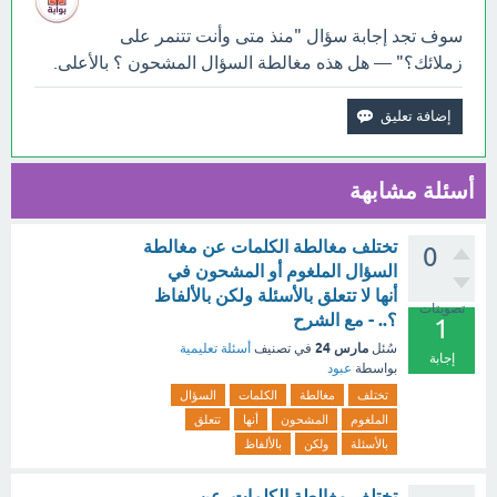
سوف تجد إجابة سؤال "منذ متى وأنت تتنمر على
زملائك؟" — هل هذه مغالطة السؤال المشحون ؟ بالأعلى.
أسئلة مشابهة
تختلف مغالطة الكلمات عن مغالطة
0
السؤال الملغوم أو المشحون في
أنها لا تتعلق بالأسئلة ولكن بالألفاظ
تصويتات
؟.. - مع الشرح
1
مارس 24
سُئل
في تصنيف
أسئلة تعليمية
إجابة
بواسطة
عبود
تختلف
مغالطة
الكلمات
السؤال
الملغوم
المشحون
أنها
تتعلق
بالأسئلة
ولكن
بالألفاظ
تختلف مغالطة الكلمات عن