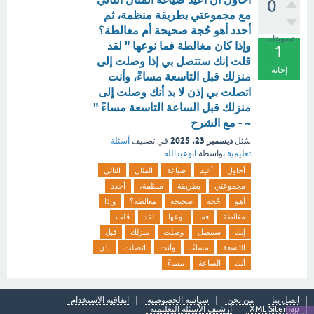
0
مع مجموعتي بطريقة منظمة، ثم
أحدد أهو حُجة صحيحة أم مغالطة؟
تصويتات
وإذا كان مغالطة فما نوعها " لقد
1
قلت إنك ستتصل بي إذا وصلت إلى
إجابة
منزلك قبل التاسعة مساءً، وأنت
اتصلت بي إذن لا بد أنك وصلت إلى
منزلك قبل الساعة التاسعة مساءً "
~ - مع الشرح
ديسمبر 23، 2025
سُئل
في تصنيف
أسئلة
تعليمية
بواسطة
ابوعبدالله
أحاول
أعيد
صياغة
المثال
التالي
مجموعتي
بطريقة
منظمة،
أحدد
أهو
حُجة
صحيحة
مغالطة؟
وإذا
مغالطة
فما
نوعها
لقد
قلت
إنك
ستتصل
وصلت
منزلك
قبل
التاسعة
مساءً،
وأنت
اتصلت
إذن
أنك
الساعة
مساءً
اتصل بنا
من نحن
سياسة الخصوصية
اتفاقية الاستخدام
XML Sitemap
أرشيف الأسئلة التعليمية