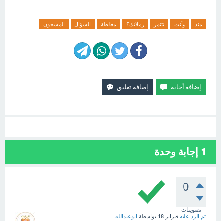
منذ
وأنت
تتنمر
زملائك؟
مغالطة
السؤال
المشحون
1
إجابة وحدة
0
تصويتات
تم الرد عليه
فبراير 18
بواسطة
ابوعبدالله