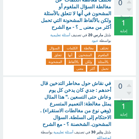
0
مغالطة السؤال الملغوم أو
المشحون في أنها لا تتعلق بالأسئلة
تصويتات
ولكن بالألفاظ المشحونة التي تحمل
1
أكثر من معنى _ ؟ - مع الشرح
إجابة
مارس 20
سُئل
في تصنيف
أسئلة تعليمية
بواسطة
عبود
تختلف
مغالطة
الكلمات
السؤال
الملغوم
المشحون
أنها
تتعلق
بالأسئلة
ولكن
بالألفاظ
المشحونة
تحمل
أكثر
معنى
في نقاش حول مخاطر التدخين قال
0
أحدهم : جدي كان يدخن كل يوم
وعاش حتى التسعين ." هذا المثال
تصويتات
يمثل مغالطة: التعميم المتسرع
1
(وهي نوع من مغالطات الاستقراء) .
إجابة
الاحتكام إلى السلطة. السؤال
المشحون. الشخصنة ؟ - مع الشرح
يناير 30
سُئل
في تصنيف
أسئلة تعليمية
بواسطة
ابوعبدالله