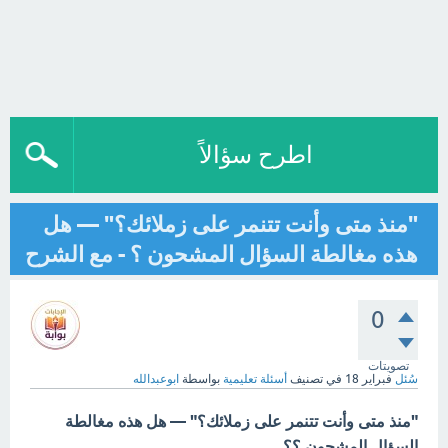
اطرح سؤالاً
"منذ متى وأنت تتنمر على زملائك؟" — هل
هذه مغالطة السؤال المشحون ؟ - مع الشرح
0
تصويتات
سُئل
فبراير 18
في تصنيف
أسئلة تعليمية
بواسطة
ابوعبدالله
"منذ متى وأنت تتنمر على زملائك؟" — هل هذه مغالطة
السؤال المشحون ؟؟