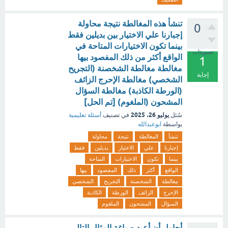
تنشأ هذه المغالطة نتيجة محاولة
0
إجبارنا علي الاختيار بين بديلين فقط
بينما تكون الاختيارات المتاحة في
تصويتات
الواقع أكثر من ذلك المفصود بيها
1
مغالطة مغالطة الشخصنة (التجريح
إجابة
الشخصي) مغالطة الإحرج الزائف
(الورطة الكاذبة) مغالطة السؤال
المشحون (الملغوم) [تم الحل]
يوليو 26، 2025
سُئل
في تصنيف
أسئلة تعليمية
بواسطة
ابوعبدالله
تنشأ
المغالطة
نتيجة
محاولة
إجبارنا
علي
الاختيار
بديلين
فقط
بينما
تكون
الاختيارات
المتاحة
الواقع
أكثر
ذلك
المفصود
بيها
مغالطة
الشخصنة
التجريح
الشخصي
الإحرج
الزائف
الورطة
الكاذبة
السؤال
المشحون
الملغوم
أحاول أن أعيد صياغة المثال التالي