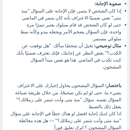
صعوبة الإجابة:
إذا كان الشخص لا يتنمر، فإن الإجابة على السؤال "منذ
متى" تعني ضمنيًا الاعتراف بأنه كان يتنمر في الماضي.
حتى لو كان الشخص قد قام بسلوك يعتبر تنمرًا مرة
واحدة، فإن السؤال يضخم الأمر ويجعله يبدو وكأنه نمط
سلوكي مستمر.
مثال توضيحي:
تخيل أن شخصًا سألك: "هل توقفت عن
الكذب؟" بغض النظر عن إجابتك، فإنك تعترف ضمنيًا بأنك
كنت تكذب في الماضي. هذا هو نفس مبدأ السؤال
المشحون.
باختصار:
السؤال المشحون يحاول إجبارك على الاعتراف
بشيء ما، حتى لو لم يكن صحيحًا، من خلال طريقة صياغة
السؤال نفسه. سؤال "منذ متى وأنت تتنمر على زملائك؟"
يفعل ذلك بالضبط.
اذا كان لديك إجابة افضل او هناك خطأ في الإجابة علي سؤال
"منذ متى وأنت تتنمر على زملائك؟" — هل هذه مغالطة
السؤال المشحون ؟ اترك تعليق فورآ.