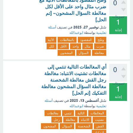
وضّح المقصود بالمغالطات الآتية مع
0
ضرب مثال واحد على الأقل لكل
مغالطة :السؤال المشحون~ [تم
تصويتات
الحل]
1
نوفمبر 27، 2025
سُئل
في تصنيف
أسئلة
إجابة
تعليمية
بواسطة
ابوعبدالله
وضّح
المقصود
بالمغالطات
الآتية
ضرب
مثال
واحد
الأقل
لكل
مغالطة
السؤال
المشحون
أي المغالطات التالية تنتمي إلى
0
مغالطات تشتيت الانتباه: مغالطة
رجل القش مغالطة الشخصنة
تصويتات
مغالطة السؤال المشحون مغالطة
1
التفكيك [تم الحل]
إجابة
أغسطس 13، 2025
سُئل
في تصنيف
أسئلة
تعليمية
بواسطة
ابوعبدالله
المغالطات
التالية
تنتمي
مغالطات
تشتيت
الانتباه
مغالطة
رجل
القش
الشخصنة
السؤال
المشحون
التفكيك