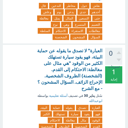
نقاش
حول
مخاطر
التدخين
قال
أحدهم
جدي
يدخن
يوم
وعاش
حتى
التسعين
المثال
يمثل
مغالطة
التعميم
المتسرع
وهي
نوع
مغالطات
الاستقراء
الاحتكام
السلطة
السؤال
المشحون
الشخصنة
العبارة" لا تصدق ما يقوله عن حماية
0
البيئة، فهو يقود سيارة تستهلك
الكثير من الوقود "هي مثال على
تصويتات
مغالطة: الاحتكام إلى القدم.
1
(الشخصنة) الظروف الشخصية.
إجابة
الإحراج الزائف. السؤال المشحون ؟
- مع الشرح
يناير 30
سُئل
في تصنيف
أسئلة تعليمية
بواسطة
ابوعبدالله
العبارة
تصدق
يقوله
حماية
البيئة،
فهو
يقود
سيارة
تستهلك
الكثير
الوقود
مثال
مغالطة
الاحتكام
القدم
الشخصنة
الظروف
الشخصية