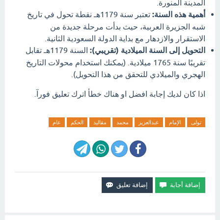
المدينة المنورة.
أهمية هذه السنة:
تعتبر سنة 1179هـ نقطة تحول في تاريخ
شبه الجزيرة العربية، حيث بدأت مرحلة جديدة من
الاستقرار والازدهار مع بداية الدولة السعودية الثانية.
التحويل إلى السنة الميلادية (تقريبي):
السنة 1179هـ تقابل
تقريبًا سنة 1765 ميلادية. (يمكنك استخدام محولات التاريخ
الهجري والميلادي للتحقق من هذا التحويل).
اذا كان لديك إجابة افضل او هناك خطأ اترك تعليق فورآ.
تولى
الإمام
عبدالعزيز
محمد
مقاليد
الحكم
عام