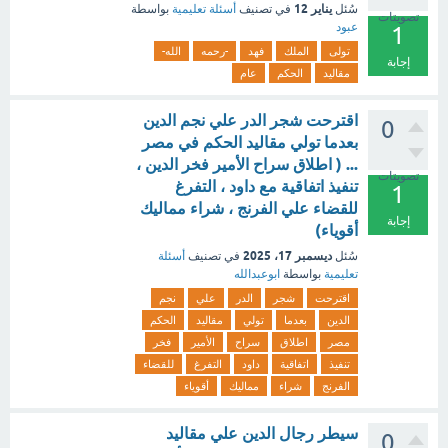
يناير 12
سُئل
في تصنيف
أسئلة تعليمية
بواسطة
تصويتات
عبود
1
تولى
الملك
فهد
-رحمه
الله-
إجابة
مقاليد
الحكم
عام
اقترحت شجر الدر علي نجم الدين
0
بعدما تولي مقاليد الحكم في مصر
... ( اطلاق سراح الأمير فخر الدين ،
تصويتات
تنفيذ اتفاقية مع داود ، التفرغ
1
للقضاء علي الفرنج ، شراء مماليك
إجابة
أقوياء)
ديسمبر 17، 2025
سُئل
في تصنيف
أسئلة
تعليمية
بواسطة
ابوعبدالله
اقترحت
شجر
الدر
علي
نجم
الدين
بعدما
تولي
مقاليد
الحكم
مصر
اطلاق
سراح
الأمير
فخر
تنفيذ
اتفاقية
داود
التفرغ
للقضاء
الفرنج
شراء
مماليك
أقوياء
سيطر رجال الدين علي مقاليد
0