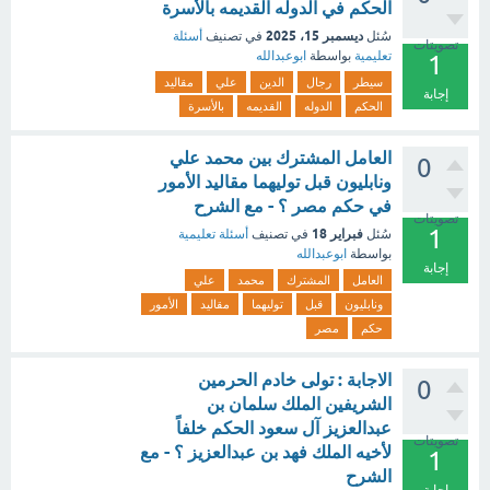
الحكم في الدوله القديمه بالأسرة
ديسمبر 15، 2025
سُئل
في تصنيف
أسئلة
تصويتات
تعليمية
بواسطة
ابوعبدالله
1
سيطر
رجال
الدين
علي
مقاليد
إجابة
الحكم
الدوله
القديمه
بالأسرة
العامل المشترك بين محمد علي
0
ونابليون قبل توليهما مقاليد الأمور
في حكم مصر ؟ - مع الشرح
تصويتات
1
فبراير 18
سُئل
في تصنيف
أسئلة تعليمية
بواسطة
ابوعبدالله
إجابة
العامل
المشترك
محمد
علي
ونابليون
قبل
توليهما
مقاليد
الأمور
حكم
مصر
الاجابة : تولى خادم الحرمين
0
الشريفين الملك سلمان بن
عبدالعزيز آل سعود الحكم خلفاً
تصويتات
لأخيه الملك فهد بن عبدالعزيز ؟ - مع
1
الشرح