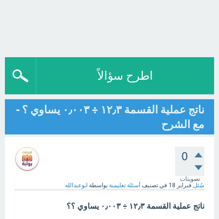
اطرح سؤالاً
ناتج عملية القسمة ١٢٫٣ ÷ ٠٫٠٠٣ يساوي ؟ -
مع الشرح
0
تصويتات
سُئل
فبراير 18
في تصنيف
أسئلة تعليمية
بواسطة
ابوعبدالله
ناتج عملية القسمة ١٢٫٣ ÷ ٠٫٠٠٣ يساوي ؟؟