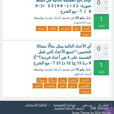
أوجد ناتج القسمة التالية في أبسط
0
صورة: 2 3 ÷ ( − 8 9 ) 3 2 ​ ÷(− 9
8 ​ ) ​ ؟ - مع الشرح
تصويتات
1
مايو 20
سُئل
في تصنيف
أسئلة تعليمية
بواسطة
نورة المجتهدة
إجابة
أوجد
ناتج
القسمة
التالية
أبسط
صورة
أي الأعداد التالية يمثل مثالًا مضادًا
0
للتخمين: "جميع الأعداد التي تقبل
القسمة على 3 هي أعداد فردية؟" أ)
تصويتات
9 ب) 15 ج) 12 د) 21 ؟ - مع الشرح
1
مايو 13
سُئل
في تصنيف
أسئلة تعليمية
بواسطة
إجابة
أستاذ المناهج
الأعداد
التالية
يمثل
مثالًا
مضادًا
للتخمين
جميع
تقبل
القسمة
أعداد
فردية؟
اتصل بنا
من نحن
سياسة الخصوصية
اتفاقية الاستخدام
XML Sitemap
أرشيف الأسئلة التعليمية
Snow Theme by
Q2A Market