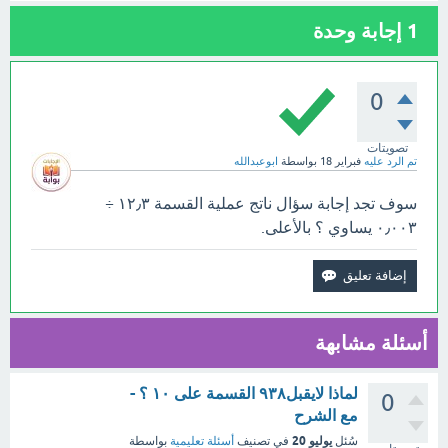
1
إجابة وحدة
0
تصويتات
تم الرد عليه
فبراير 18
بواسطة
ابوعبدالله
سوف تجد إجابة سؤال ناتج عملية القسمة ١٢٫٣ ÷
٠٫٠٠٣ يساوي ؟ بالأعلى.
أسئلة مشابهة
لماذا لايقبل٩٣٨ القسمة على ١٠ ؟ -
0
مع الشرح
يوليو 20
سُئل
في تصنيف
أسئلة تعليمية
بواسطة