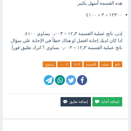
هذه القسمة أسهل بكثير.
١٢٣٠٠ ÷ ٣ = ٤١٠٠
إذن، ناتج عملية القسمة ١٢٫٣ ÷ ٠٫٠٠٣ يساوي ٤١٠٠.
اذا كان لديك إجابة افضل او هناك خطأ في الإجابة علي سؤال
ناتج عملية القسمة ١٢٫٣ ÷ ٠٫٠٠٣ يساوي ؟ اترك تعليق فورآ.
ناتج
عملية
القسمة
١٢٫٣
٠٫٠٠٣
يساوي