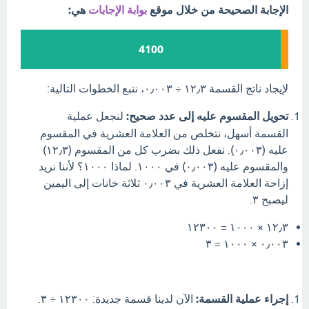
الإجابة الصحيحة من خلال موقع
بوابة الإجابات
هي:
4100
لإيجاد ناتج القسمة ١٢٫٣ ÷ ٠٫٠٠٣، نتبع الخطوات التالية:
تحويل المقسوم عليه إلى عدد صحيح:
لنجعل عملية
القسمة أسهل، نتخلص من العلامة العشرية في المقسوم
عليه (٠٫٠٠٣). نفعل ذلك بضرب كل من المقسوم (١٢٫٣)
والمقسوم عليه (٠٫٠٠٣) في ١٠٠٠. لماذا ١٠٠٠؟ لأننا نريد
إزاحة العلامة العشرية في ٠٫٠٠٣ ثلاثة خانات إلى اليمين
ليصبح ٣.
١٢٫٣ × ١٠٠٠ = ١٢٣٠٠
٠٫٠٠٣ × ١٠٠٠ = ٣
إجراء عملية القسمة:
الآن لدينا قسمة جديدة: ١٢٣٠٠ ÷ ٣.