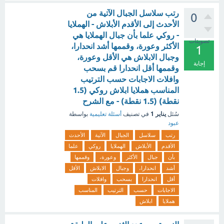
رتب سلاسل الجبال الآتية من
0
الأحدث إلى الأقدم الأبلاش - الهملايا
- روكي علما بأن جبال الهملايا هي
تصويتات
الأكثر وعورة، وقممها أشد انحدارا،
1
وجبال الابلاش هي الأقل وعورة،
إجابة
وقممها أقل انحدارا قم بسحب
وافلات الاجابات حسب الترتيب
المناسب هملايا ابلاش روكي (1.5
نقطة) (1.5 نقطة) - مع الشرح
يناير 1
سُئل
في تصنيف
أسئلة تعليمية
بواسطة
عبود
رتب
سلاسل
الجبال
الآتية
الأحدث
الأقدم
الأبلاش
الهملايا
روكي
علما
بأن
جبال
الأكثر
وعورة،
وقممها
أشد
انحدارا،
وجبال
الابلاش
الأقل
أقل
انحدارا
بسحب
وافلات
الاجابات
حسب
الترتيب
المناسب
هملايا
ابلاش