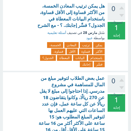
هل يمكن ترتيب المعادن الخمسة،
0
من الأكثر قساوة إلى الأقل قساوة،
باستخدام البيانات المعطاة في
تصويتات
الجدول؟ فسِّر إجابتك. ؟ - مع الشرح
1
مارس 28
سُئل
في تصنيف
أسئلة تعليمية
إجابة
بواسطة
عبود
يمكن
ترتيب
المعادن
الخمسة،
الأكثر
قساوة
الأقل
قساوة،
باستخدام
البيانات
المعطاة
الجدول؟
فسِّر
إجابتك
عمل بعض الطلاب لتوفير مبلغ من
0
المال للمساهمة في مشروع
مدرسي. إذا احتاجوا إلى مبلغ لا يقل
تصويتات
عن 270 ريالًا، وكانوا يتقاضون 18
1
ريالًا عن كل ساعة عمل، فإن عدد
إجابة
الساعات التي عليهم العمل بها
لتوفير المبلغ المطلوب هو: 15
ساعة على الأكثر أكثر من 16 ساعة
15 ساعة على الأقل أقل من 16