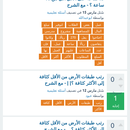
ساعة ؟ - مع الشرح
مارس 15
سُئل
في تصنيف
أسئلة تعليمية
بواسطة
ابوعبدالله
عمل
بعض
الطلاب
لتوفير
مبلغ
المال
للمساهمة
مشروع
مدرسي
احتاجوا
يقل
270
ريالًا،
وكانوا
يتقاضون
ريالًا
ساعة
عمل،
فإن
عدد
الساعات
عليهم
العمل
بها
المبلغ
المطلوب
الأكثر
أكثر
الأقل
أقل
رتب طبقات الأرض من الأقل كثافة
0
إلى الأكثر كثافة ؟| | - مع الشرح
مارس 12
سُئل
في تصنيف
أسئلة تعليمية
تصويتات
بواسطة
عبود
1
رتب
طبقات
الأرض
الأقل
كثافة
إجابة
الأكثر
رتب طبقات الأرض من الأقل كثافة
0
إلى الأكثر كثافة ؟.... - مع الشرح