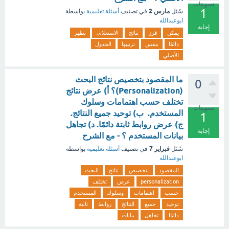
تصويتات
1
مارس 2
سُئل
في تصنيف
أسئلة تعليمية
بواسطة
ابوعبدالله
إجابة
يمكن
فرز
نتائج
الاستعلام،
تظهر
دائمًا
بنفس
ترتيبها
الجدول
الأصلي
ما المقصود بتخصيص نتائج البحث
0
(Personalization)؟ أ) عرض نتائج
تختلف حسب اهتمامات وسلوك
تصويتات
المستخدم. ب) توحيد جميع النتائج.
1
ج) عرض روابط ثابتة دائمًا. د) تجاهل
إجابة
بيانات المستخدم ؟ - مع الشرح
فبراير 7
سُئل
في تصنيف
أسئلة تعليمية
بواسطة
ابوعبدالله
المقصود
بتخصيص
نتائج
البحث
personalization
عرض
تختلف
حسب
اهتمامات
وسلوك
المستخدم
توحيد
جميع
النتائج
روابط
ثابتة
دائمًا
تجاهل
بيانات