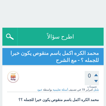
اطرح سؤالاً
محمد الكره اكمل باسم منقوص يكون خبرا
للجمله ؟ - مع الشرح
0
تصويتات
سُئل
فبراير 19
في تصنيف
أسئلة تعليمية
بواسطة
عبود
محمد الكره اكمل باسم منقوص يكون خبرا للجمله ؟؟