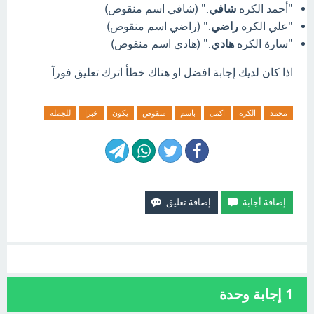
"أحمد الكره
شافي
." (شافي اسم منقوص)
"علي الكره
راضي
." (راضي اسم منقوص)
"سارة الكره
هادي
." (هادي اسم منقوص)
اذا كان لديك إجابة افضل او هناك خطأ اترك تعليق فورآ.
محمد
الكره
اكمل
باسم
منقوص
يكون
خبرا
للجمله
1
إجابة وحدة