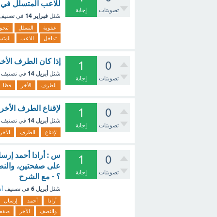
للاعب المتسلل في ا
تصويتات
إجابة
فبراير 14
سُئل
في تصنيف
عقوبة
التسلل
تتحو
تداخل
للاعب
المتس
إذا كان الطرف الأخ
1
0
أبريل 14
سُئل
في تصنيف
تصويتات
إجابة
الطرف
الأخر
فظا
لإقناع الطرف الأخر 
1
0
أبريل 14
سُئل
في تصنيف
تصويتات
إجابة
لإقناع
الطرف
الأخر
1
0
على صفحتين، والنص
تصويتات
إجابة
؟ - مع الشرح
أبريل 6
سُئل
في تصنيف
أس
أرادا
أحمد
إرسال
والنصف
الأخر
صفح