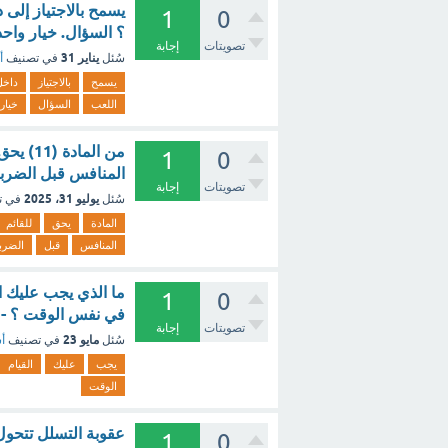
يسمح بالاجتياز إلى
1
0
؟ السؤال. خيار واحد. (1 نقطة) - مع 
تصويتات
إجابة
يناير 31
سُئل
في تصنيف
أ
يسمح
بالاجتياز
داخل
اللعب
السؤال
خيار
من الم
1
0
المنافس قبل الضربة
تصويتات
إجابة
يوليو 31، 2025
سُئل
في ت
المادة
يحق
للقائم
المنافس
قبل
الضرب
ما الذي يجب عليك ال
1
0
في نفس الوقت ؟ - 
تصويتات
إجابة
مايو 23
سُئل
في تصنيف
أس
يجب
عليك
القيام
الوقت
عقوبة التسلل تتحول
1
0