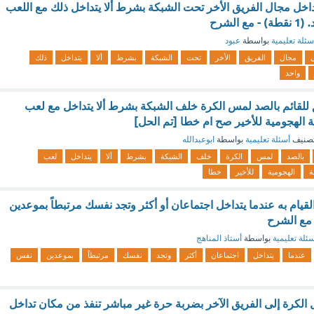
 داخل مجال الفريق الأخر تحت الشبكة بشرط ألا يتداخل ذلك مع اللعب
الشرح
سئلة تعليمية
بواسطة
عبود
مجال
الفريق
الأخر
تحت
الشبكة
بشرط
ألا
يتداخل
ذلك
واحد
ادة (11) يحق للقائم بالصد لمس الكرة خلف الشبكة بشرط ألا يتداخل مع لعب
 الهجومية للأخير صح ام خطا [تم الحل]
صنيف
أسئلة تعليمية
بواسطة
ابوعبدالله
بالصد
لمس
الكرة
خلف
الشبكة
بشرط
ألا
يتداخل
لعب
ة
الهجومية
للأخير
خطا
قيام به عندما يتداخل اجتماعان أو أكثر وتجد نفسك مرتبطاً بموعدين
مع الشرح
ئلة تعليمية
بواسطة
أستاذ المناهج
عندما
يتداخل
اجتماعان
أكثر
وتجد
نفسك
مرتبطاً
بموعدين
نفس
 الكرة إلى الفريق الآخر بضربة حرة غير مباشر تنفذ من مكان تداخل