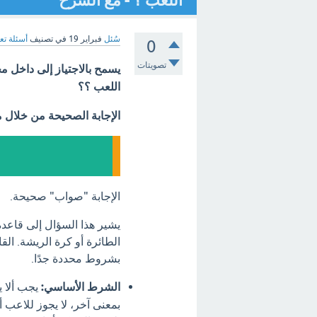
اللعب ؟ - مع الشرح
سُئل
فبراير 19
في تصنيف
أسئلة تع
0
تصويتات
يسمح بالاجتياز إلى داخل م
اللعب ؟؟
الإجابة الصحيحة من خلال 
الإجابة "صواب" صحيحة.
يشير هذا السؤال إلى قاعدة
الطائرة أو كرة الريشة. ال
بشروط محددة جدًا.
الشرط الأساسي:
يجب ألا ي
بمعنى آخر، لا يجوز للاعب أ