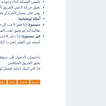
يلمس الشبكة أثناء وجوده ف
يعيق حركة لاعبي الفريق ال
يؤثر على مسار الكرة أو يلع
أمثلة توضيحية:
مسموح:
إذا قفز لاعب لإرج
طالما أنه لم يعيق لعب الفر
غير مسموح:
إذا دخل لاعب 
لمنعه من القفز لضرب الكرة
باختصار، الدخول إلى منطقة 
يعيق الفريق المنافس.
اذا كان لديك إجابة افضل او
يسمح
بالاجتياز
داخل
مجال