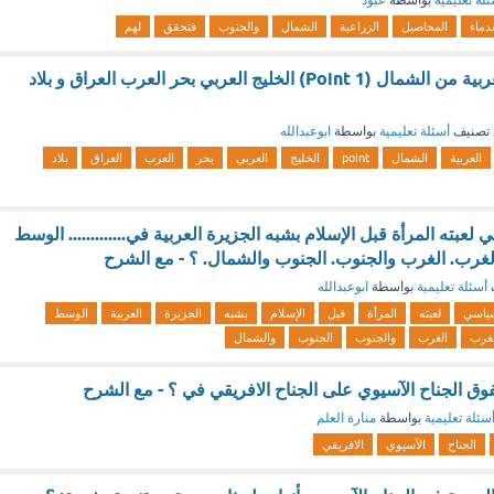
لة تعليمية
بواسطة
عبود
دماء
المحاصيل
الزراعية
الشمال
والجنوب
فتحقق
لهم
يحد شبه الجزيرة العربية من الشمال (1 Point) الخليج العربي بحر العرب العراق و بلاد
تصنيف
أسئلة تعليمية
بواسطة
ابوعبدالله
العربية
الشمال
point
الخليج
العربي
بحر
العرب
العراق
بلاد
عبته المرأة قبل الإسلام بشبه الجزيرة العربية في............. الوسط
غرب. الغرب والجنوب. الجنوب والشمال. ؟ - مع الشرح
أسئلة تعليمية
بواسطة
ابوعبدالله
ياسي
لعبته
المرأة
قبل
الإسلام
بشبه
الجزيرة
العربية
الوسط
لغرب
الغرب
والجنوب
الجنوب
والشمال
يتفوق الجناح الآسيوي على الجناح الافريقي في ؟ - مع الشرح
سئلة تعليمية
بواسطة
منارة العلم
الجناح
الآسيوي
الافريقي