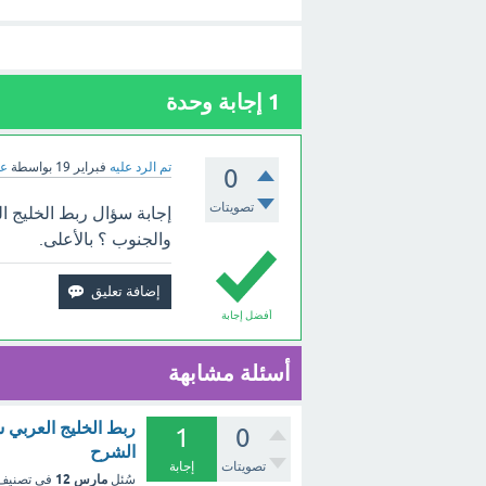
1
إجابة وحدة
تم الرد عليه
فبراير 19
بواسطة
عب
0
تصويتات
إجابة سؤال ربط الخليج ا
والجنوب ؟ بالأعلى.
أفضل إجابة
أسئلة مشابهة
ربط الخليج العربي ش
1
0
الشرح
تصويتات
إجابة
مارس 12
سُئل
في تصني