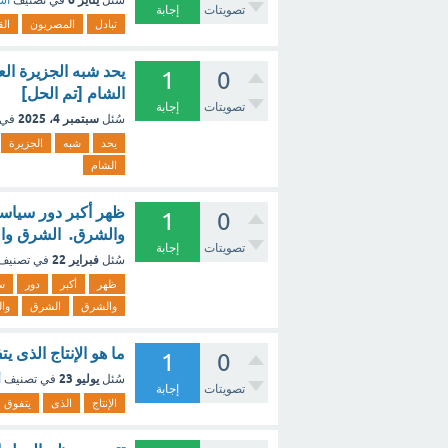
سُئل
في تصنيف
أسئ
تصويتات
إجابة
تبادل
المصريون
الق
1
0
الشام [تم الحل]
تصويتات
إجابة
سبتمبر 4، 2025
سُئل
في 
يحد
شبه
الجزيرة
الشام
ظهر أكبر دور سياسي ل
1
0
والشرق. الشرق وال
تصويتات
إجابة
فبراير 22
سُئل
في تصنيف
ظهر
أكبر
دور
س
والشرق
الشرق
وا
ما هو الإنتاج الذى 
1
0
يوليو 23
سُئل
في تصنيف
أ
تصويتات
إجابة
الإنتاج
الذى
يتفوق