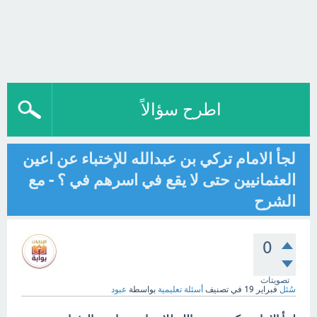
اطرح سؤالاً
لجأ الامام تركي بن عبدالله للإختباء عن اعين
العثمانيين حتى لا يقع في اسرهم في ؟ - مع
الشرح
0
تصويتات
سُئل
فبراير 19
في تصنيف
أسئلة تعليمية
بواسطة
عبود