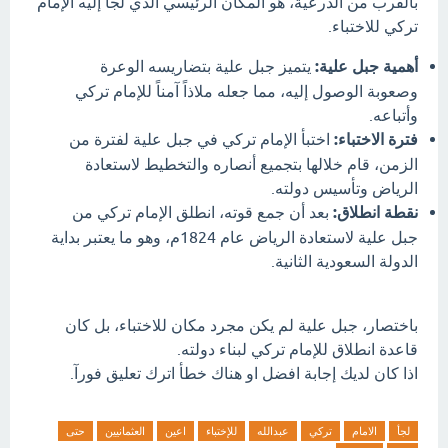
بالقرب من الدرعية، هو المكان الرئيسي الذي لجأ إليه الإمام
تركي للاختباء.
أهمية جبل علية:
يتميز جبل علية بتضاريسه الوعرة
وصعوبة الوصول إليه، مما جعله ملاذاً آمناً للإمام تركي
وأتباعه.
فترة الاختباء:
اختبأ الإمام تركي في جبل علية لفترة من
الزمن، قام خلالها بتجميع أنصاره والتخطيط لاستعادة
الرياض وتأسيس دولته.
نقطة انطلاق:
بعد أن جمع قوته، انطلق الإمام تركي من
جبل علية لاستعادة الرياض عام 1824م، وهو ما يعتبر بداية
الدولة السعودية الثانية.
باختصار، جبل علية لم يكن مجرد مكان للاختباء، بل كان
قاعدة انطلاق للإمام تركي لبناء دولته.
اذا كان لديك إجابة افضل او هناك خطأ اترك تعليق فورآ.
لجأ
الامام
تركي
عبدالله
للإختباء
اعين
العثمانيين
حتى