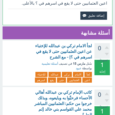
اعين العثمانيين حتى لا يقع في اسرهم في ؟ بالأعلى.
أسئلة مشابهة
لجأ الامام تركي بن عبدالله للإختباء
0
عن اعين العثمانيين حتى لا يقع في
اسرهم في ؟| - مع الشرح
تصويتات
1
مارس 15
سُئل
في تصنيف
أسئلة تعليمية
بواسطة
عبود
إجابة
لجأ
الامام
تركي
عبدالله
للإختباء
اعين
العثمانيين
حتى
يقع
اسرهم
كاتب الإمام تركي بن عبدالله أهالي
0
الأحساء فرحبَّوا به وبايعوه، وبذلك
خرجوا من حكم: العثمانيين المباشر
تصويتات
محمد علي القواسم بني خالد [تم
1
الحل]