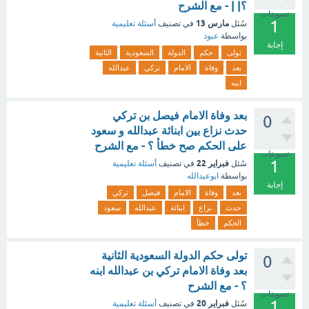
؟| | - مع الشرح
تصويتات
1
مارس 13
سُئل
في تصنيف
أسئلة تعليمية
بواسطة
عبود
إجابة
تولى
حكم
الدولة
السعودية
الثانية
بعد
وفاة
الامام
تركي
عبدالله
ابنه
بعد وفاة الامام فيصل بن تركي
0
حدث نزاع بين ابنائة عبدالله و سعود
على الحكم صح خطأ ؟ - مع الشرح
تصويتات
1
فبراير 22
سُئل
في تصنيف
أسئلة تعليمية
بواسطة
ابوعبدالله
إجابة
بعد
وفاة
الامام
فيصل
تركي
حدث
نزاع
ابنائة
عبدالله
سعود
الحكم
خطأ
تولى حكم الدولة السعودية الثانية
0
بعد وفاة الامام تركي بن عبدالله ابنه
؟ - مع الشرح
تصويتات
1
فبراير 20
سُئل
في تصنيف
أسئلة تعليمية