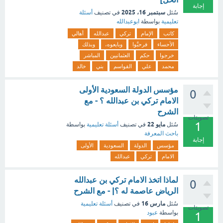
إجابة
سبتمبر 16، 2025
سُئل
في تصنيف
أسئلة
تعليمية
بواسطة
ابوعبدالله
كاتب
الإمام
تركي
عبدالله
أهالي
الأحساء
فرحبَّوا
وبايعوه،
وبذلك
خرجوا
حكم
العثمانيين
المباشر
محمد
علي
القواسم
بني
خالد
مؤسس الدولة السعودية الأولى
0
الامام تركي بن عبدالله ؟ - مع
الشرح
تصويتات
1
مايو 22
سُئل
في تصنيف
أسئلة تعليمية
بواسطة
باحث المعرفة
إجابة
مؤسس
الدولة
السعودية
الأولى
الامام
تركي
عبدالله
لماذا اتخذ الامام تركي بن عبدالله
0
الرياض عاصمة له ؟| - مع الشرح
مارس 16
سُئل
في تصنيف
أسئلة تعليمية
تصويتات
بواسطة
عبود
1