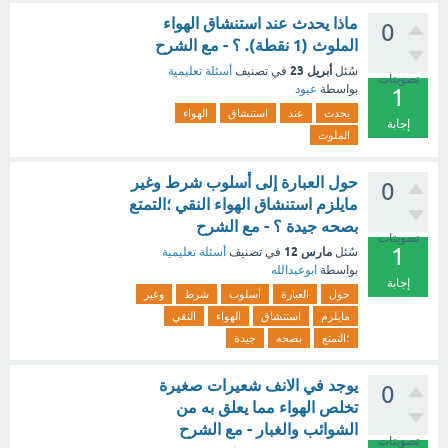
ماذا يحدث عند استنشاق الهواء
0
الملوث (1 نقطة). ؟ - مع الشرح
أبريل 23
سُئل
في تصنيف
أسئلة تعليمية
تصويتات
بواسطة
عبود
1
يحدث
عند
استنشاق
الهواء
إجابة
الملوث
حول العبارة إلى أسلوب شرط وغير
0
مايلزم استنشاق الهواء النقي ؛التمتع
بصحه جيدة ؟ - مع الشرح
تصويتات
1
مارس 12
سُئل
في تصنيف
أسئلة تعليمية
بواسطة
ابوعبدالله
إجابة
حول
العبارة
أسلوب
شرط
وغير
مايلزم
استنشاق
الهواء
النقي
؛التمتع
بصحه
جيدة
يوجد في الانف شعيرات صغيرة
0
تخلص الهواء مما يعلق به من
الشوائب والغبار - مع الشرح
تصويتات