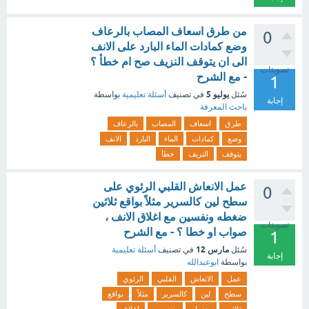
من طرق اسعاف المصاب بالرعاف
0
وضع كمادات الماء البارد على الانف
الى ان يتوقف النزيف صح ام خطأ ؟
تصويتات
- مع الشرح
1
يوليو 5
سُئل
في تصنيف
أسئلة تعليمية
بواسطة
إجابة
باحث المعرفة
طرق
اسعاف
المصاب
بالرعاف
وضع
كمادات
الماء
البارد
الانف
يتوقف
النزيف
خطأ
عمل الانعاش القلبي الرئوي على
0
سطح لين كالسرير مثلاً بواقع ثلاثين
ضغطه ونفسين مع اغلاق الانف ،
تصويتات
صواب او خطا ؟ - مع الشرح
1
مارس 12
سُئل
في تصنيف
أسئلة تعليمية
إجابة
بواسطة
ابوعبدالله
عمل
الانعاش
القلبي
الرئوي
سطح
لين
كالسرير
مثلاً
بواقع