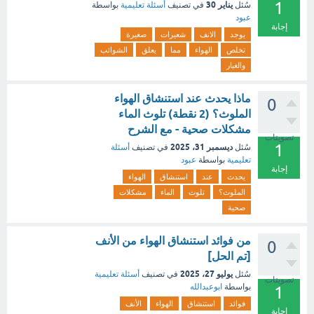
1
يناير 30
سُئل
في تصنيف
أسئلة تعليمية
بواسطة
عبود
إجابة
يوجد
الانف
شعيرات
صغيرة
تخلص
الهواء
مما
يعلق
الشوائب
والغبار
ماذا يحدث عند استنشاق الهواء
0
الملوث؟ (2 نقطة) ‏تلوث الماء
‏مشكلات صحية - مع الشرح
تصويتات
1
ديسمبر 31، 2025
سُئل
في تصنيف
أسئلة
تعليمية
بواسطة
عبود
إجابة
يحدث
عند
استنشاق
الهواء
الملوث؟
تلوث
الماء
مشكلات
صحية
من فوائد استنشاق الهواء من الأنف
0
[تم الحل]
يوليو 27، 2025
سُئل
في تصنيف
أسئلة تعليمية
تصويتات
بواسطة
ابوعبدالله
1
فوائد
استنشاق
الهواء
الأنف
إجابة