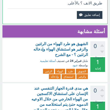
طريق الانف ؟ بالأعلى.
أسئلة مشابهة
الشهيق هو طرد الهواء من الرئتين
0
والزفير هو استنشاق الهواء وإدخاله
الرئتين ؟ - مع الشرح
تصويتات
1
فبراير 24
سُئل
في تصنيف
أسئلة تعليمية
بواسطة
عبود
إجابة
الشهيق
طرد
الهواء
الرئتين
والزفير
استنشاق
وإدخاله
هي مدى قدرة الجهاز التنفسي عند
0
الإنسان على استنشاق الاكسجين
من الهواء الخارجي من خلال الاوعيه
تصويتات
الدمويه حتئ يتم استخلاصه من
1
خلال خلايا الجسميه تحديد العضلات