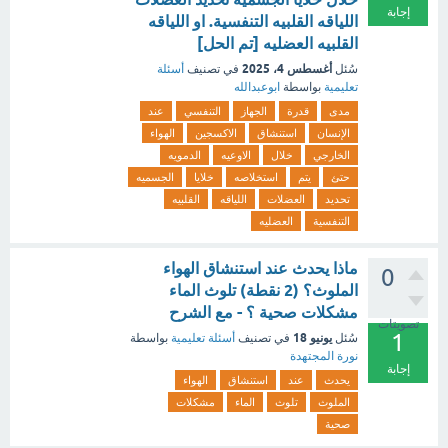
إجابة
اللياقه القلبيه التنفسية. او اللياقه
القلبيه العضليه [تم الحل]
أغسطس 4، 2025
سُئل
في تصنيف
أسئلة
تعليمية
بواسطة
ابوعبدالله
مدى
قدرة
الجهاز
التنفسي
عند
الإنسان
استنشاق
الاكسجين
الهواء
الخارجي
خلال
الاوعيه
الدمويه
حتئ
يتم
استخلاصه
خلايا
الجسميه
تحديد
العضلات
اللياقه
القلبيه
التنفسية
العضليه
ماذا يحدث عند استنشاق الهواء
0
الملوث؟ (2 نقطة) ‏تلوث الماء
‏مشكلات صحية ؟ - مع الشرح
تصويتات
1
يونيو 18
سُئل
في تصنيف
أسئلة تعليمية
بواسطة
نورة المجتهدة
إجابة
يحدث
عند
استنشاق
الهواء
الملوث
تلوث
الماء
مشكلات
صحية