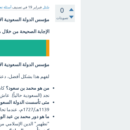
سُئل
فبراير 19
في تصنيف
أسئلة تع
0
تصويتات
مؤسس الدولة السعودية الا
الإجابة الصحيحة من خلال 
مؤسس الدولة السعودية الأ
لفهم هذا بشكل أفضل، دعنا
من هو محمد بن سعود؟
كان
نجد (السعودية حالياً). عا
متى تأسست الدولة السعودي
1139هـ/1727م، عندما تحالف محمد بن سعود مع الشيخ محمد بن عبد الوهاب.
ما هو دور محمد بن عبد ال
"تطهير" الدين الإسلامي من