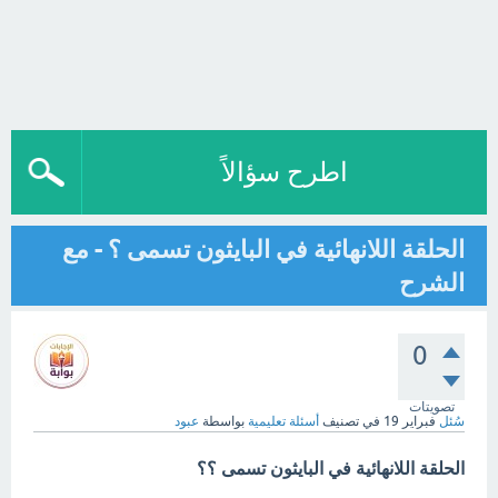
اطرح سؤالاً
الحلقة اللانهائية في البايثون تسمى ؟ - مع
الشرح
0
تصويتات
سُئل
فبراير 19
في تصنيف
أسئلة تعليمية
بواسطة
عبود
الحلقة اللانهائية في البايثون تسمى ؟؟