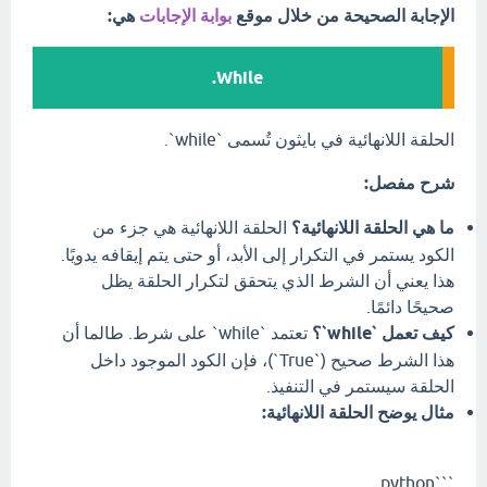
الإجابة الصحيحة من خلال موقع
بوابة الإجابات
هي:
While.
الحلقة اللانهائية في بايثون تُسمى `while`.
شرح مفصل:
ما هي الحلقة اللانهائية؟
الحلقة اللانهائية هي جزء من
الكود يستمر في التكرار إلى الأبد، أو حتى يتم إيقافه يدويًا.
هذا يعني أن الشرط الذي يتحقق لتكرار الحلقة يظل
صحيحًا دائمًا.
كيف تعمل `while`؟
تعتمد `while` على شرط. طالما أن
هذا الشرط صحيح (`True`)، فإن الكود الموجود داخل
الحلقة سيستمر في التنفيذ.
مثال يوضح الحلقة اللانهائية:
```python