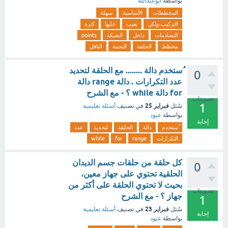
بواسطة
ابوعبدالله
المخططات
الأساسية
سهلة
التركيب،ولكن
يعيب
عليها
كثرة
التصادمات
داخل
الشبكة
points
مخطط
الحلقة
النجمة
الناقل
ُستخدم دالة ........ مع الحلقة لتحديد
0
عدد التكرارات . دالة range دالة
for دالة while ؟ - مع الشرح
تصويتات
1
فبراير 25
سُئل
في تصنيف
أسئلة تعليمية
بواسطة
عبود
إجابة
ُستخدم
دالة
الحلقة
لتحديد
عدد
التكرارات
range
for
while
كل حلقة من حلقات جسم الديدان
0
الحلقية تحتوي على جهاز معين،
بحيث لا تحتوي الحلقة على أكثر من
تصويتات
جهاز ؟ - مع الشرح
1
فبراير 23
سُئل
في تصنيف
أسئلة تعليمية
إجابة
بواسطة
عبود