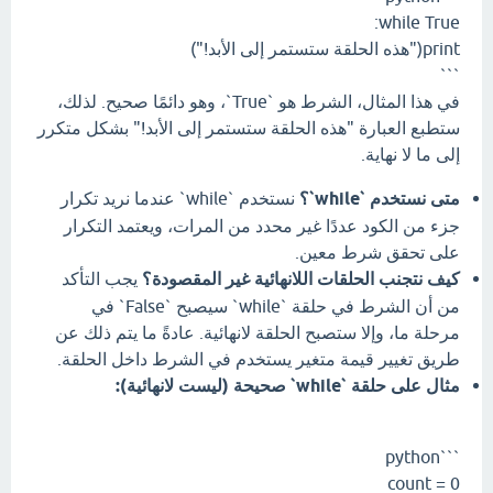
while True:
print("هذه الحلقة ستستمر إلى الأبد!")
```
في هذا المثال، الشرط هو `True`، وهو دائمًا صحيح. لذلك،
ستطبع العبارة "هذه الحلقة ستستمر إلى الأبد!" بشكل متكرر
إلى ما لا نهاية.
متى نستخدم `while`؟
نستخدم `while` عندما نريد تكرار
جزء من الكود عددًا غير محدد من المرات، ويعتمد التكرار
على تحقق شرط معين.
كيف نتجنب الحلقات اللانهائية غير المقصودة؟
يجب التأكد
من أن الشرط في حلقة `while` سيصبح `False` في
مرحلة ما، وإلا ستصبح الحلقة لانهائية. عادةً ما يتم ذلك عن
طريق تغيير قيمة متغير يستخدم في الشرط داخل الحلقة.
مثال على حلقة `while` صحيحة (ليست لانهائية):
```python
count = 0