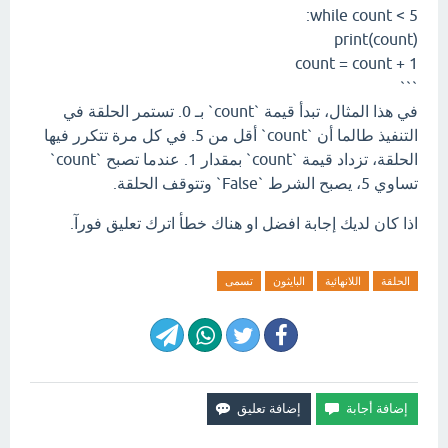
while count < 5:
print(count)
count = count + 1
```
في هذا المثال، تبدأ قيمة `count` بـ 0. تستمر الحلقة في
التنفيذ طالما أن `count` أقل من 5. في كل مرة تتكرر فيها
الحلقة، تزداد قيمة `count` بمقدار 1. عندما تصبح `count`
تساوي 5، يصبح الشرط `False` وتتوقف الحلقة.
اذا كان لديك إجابة افضل او هناك خطأ اترك تعليق فورآ.
الحلقة
اللانهائية
البايثون
تسمى