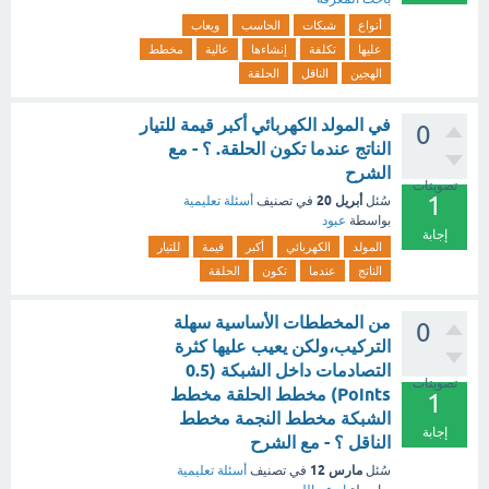
أنواع
شبكات
الحاسب
ويعاب
عليها
تكلفة
إنشاءها
عالية
مخطط
الهجين
الناقل
الحلقة
في المولد الكهربائي أكبر قيمة للتيار
0
الناتج عندما تكون الحلقة. ؟ - مع
الشرح
تصويتات
1
أبريل 20
سُئل
في تصنيف
أسئلة تعليمية
بواسطة
عبود
إجابة
المولد
الكهربائي
أكبر
قيمة
للتيار
الناتج
عندما
تكون
الحلقة
من المخططات الأساسية سهلة
0
التركيب،ولكن يعيب عليها كثرة
التصادمات داخل الشبكة (0.5
تصويتات
Points) مخطط الحلقة مخطط
1
الشبكة مخطط النجمة مخطط
إجابة
الناقل ؟ - مع الشرح
مارس 12
سُئل
في تصنيف
أسئلة تعليمية