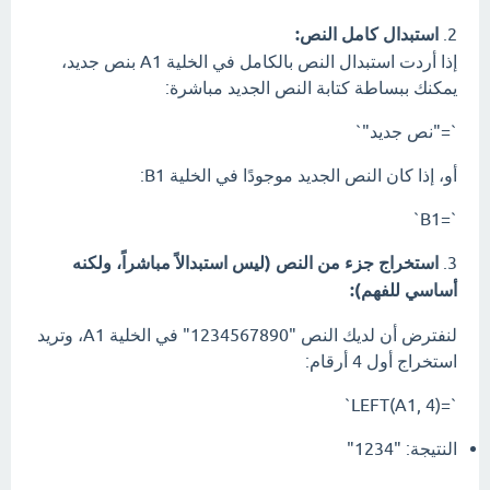
2.
استبدال كامل النص:
إذا أردت استبدال النص بالكامل في الخلية A1 بنص جديد،
يمكنك ببساطة كتابة النص الجديد مباشرة:
`="نص جديد"`
أو، إذا كان النص الجديد موجودًا في الخلية B1:
`=B1`
3.
استخراج جزء من النص (ليس استبدالاً مباشراً، ولكنه
أساسي للفهم):
لنفترض أن لديك النص "1234567890" في الخلية A1، وتريد
استخراج أول 4 أرقام:
`=LEFT(A1, 4)`
النتيجة: "1234"