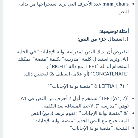
num_chars:
عدد الأحرف التي تريد استخراجها من بداية
النص.
أمثلة توضيحية:
1.
استبدال جزء من النص:
لنفترض أن لديك النص "مدرسة بوابة الإجابات" في الخلية
A1، وتريد استبدال كلمة "مدرسة" بكلمة "منصة". يمكنك
استخدام الدالة `LEFT` مع دالة `RIGHT` و
`CONCATENATE` (أو علامة العطف &) لتحقيق ذلك:
`=LEFT(A1, 7) & "منصة بوابة الإجابات"`
`LEFT(A1, 7)`: تستخرج أول 7 أحرف من النص في A1
(وهي "مدرسة "). لاحظ المسافة بعد الكلمة.
`& "منصة بوابة الإجابات"`: تقوم بربط (دمج) النص
المستخرج مع النص الجديد "منصة بوابة الإجابات".
النتيجة: "منصة بوابة الإجابات"