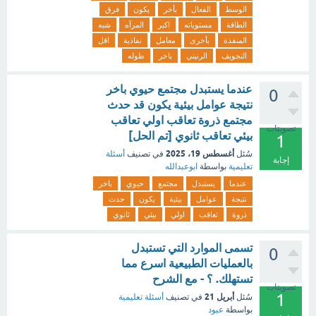
الوسط
الفعال
بأخر
يكون
فرق
الطاقة
مستوياته
اكبر
المرآه
شبه
المنفذة
بأخرى
معامل
نفاذية
اقل
التجويف
الرنيني
باخر
طوله
عندما يستبدل مجتمع حيوي باخر
0
نتيجة عوامل بيئية يكون قد حدث
مجتمع ذروة تعاقب اولي تعاقب
تصويتات
بيئي تعاقب ثانوي [تم الحل]
1
أغسطس 19، 2025
سُئل
في تصنيف
أسئلة
إجابة
تعليمية
بواسطة
ابوعبدالله
عندما
يستبدل
مجتمع
حيوي
باخر
نتيجة
عوامل
بيئية
يكون
حدث
ذروة
تعاقب
اولي
بيئي
ثانوي
تسمى الموارد التي تستبدل
0
بالعمليات الطبيعية اسرع مما
تستهلك. ؟ - مع الشرح
تصويتات
1
أبريل 21
سُئل
في تصنيف
أسئلة تعليمية
بواسطة
عبود