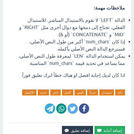
ملاحظات مهمة:
الدالة `LEFT` لا تقوم بالاستبدال المباشر. للاستبدال
الفعلي، تحتاج إلى دمجها مع دوال أخرى مثل `RIGHT` و
`MID` و `CONCATENATE` (أو &).
إذا كان `num_chars` أكبر من طول النص الأصلي،
فسترجع الدالة النص الأصلي بأكمله.
يمكن استخدام الدالة `LEN` لمعرفة طول النص الأصلي،
مما يساعد في تحديد قيمة `num_chars` المناسبة.
اذا كان لديك إجابة افضل او هناك خطأ اترك تعليق فورآ.
دالة
تستبدل
جزءاً
النص
كامل
باخر
جديد
الاكسل