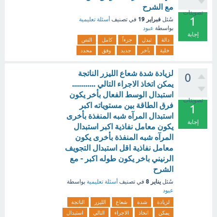
مع الشرح
تصويتات
1
فبراير 19
سُئل
في تصنيف
أسئلة تعليمية
بواسطة
عبود
إجابة
دالة
تبدل
جزءاً
كامل
النص
خلية
بآخر
جديد
وفق
محدد
لزيادة شدة شعاع الليزر الناتجة
0
يمكن اتخاذ الاجراء التالي ............
استبدال الوسط الفعال بأخر يكون
تصويتات
فرق الطاقة بين مستوياته اكبر
1
استبدال المرآه شبه المنفذة بأخرى
إجابة
يكون معامل نفاذية اكبر استبدال
المرآه شبه المنفذة بأخرى يكون
معامل نفاذية اقل استبدال التجويف
الرنيني باخر يكون طوله اكبر - مع
الشرح
يناير 8
سُئل
في تصنيف
أسئلة تعليمية
بواسطة
عبود
لزيادة
شدة
شعاع
الليزر
الناتجة
يمكن
اتخاذ
الاجراء
التالي
استبدال