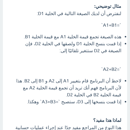
مثال توضيحي:
لنفترض أن لديك الصيغة التالية في الخلية D1:
`=A1+B1`
هذه الصيغة تجمع قيمة الخلية A1 مع قيمة الخلية B1.
إذا قمت بنسخ الخلية D1 ولصقها في الخلية D2، فإن
الصيغة في D2 ستتغير تلقائيًا إلى:
`=A2+B2`
لاحظ أن البرنامج قام بتغيير A1 إلى A2 و B1 إلى B2. هذا
لأن البرنامج فهم أنك تريد أن تجمع قيمة الخلية A2 مع
قيمة الخلية B2 في الخلية D2.
إذا قمت بنسخها إلى D3، ستصبح `=A3+B3` وهكذا.
لماذا هذا مفيد؟
هذا النوع من المراجع مفيد جدًا عند إجراء عمليات حسابية