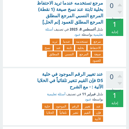
مرجع تستخدمه عندما تريد الاحتفاظ
0
بخلية ثابتة عند نسخ صيغة (1 نقطة)
المرجع النسبي المرجع المطلق
تصويتات
المرجع المطلق للعمود [تم الحل]
1
أغسطس 8، 2025
سُئل
في تصنيف
أسئلة
إجابة
تعليمية
بواسطة
عبود
مرجع
تستخدمه
عندما
تريد
الاحتفاظ
بخلية
ثابتة
عند
نسخ
صيغة
المرجع
النسبي
المطلق
للعمود
عند تغيير الرقم الموجود في خلية
0
D5 فإن القيم تتغير تلقائياً في الخلايا
الآتية : - مع الشرح
تصويتات
1
فبراير 11
سُئل
في تصنيف
أسئلة تعليمية
بواسطة
عبود
إجابة
عند
تغيير
الرقم
الموجود
خلية
فإن
القيم
تتغير
تلقائياً
الخلايا
الآتية