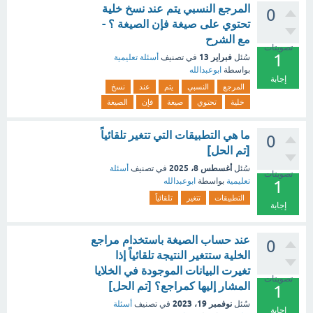
المرجع النسبي يتم عند نسخ خلية
0
تحتوي على صيغة فإن الصيغة ؟ -
مع الشرح
تصويتات
1
فبراير 13
سُئل
في تصنيف
أسئلة تعليمية
بواسطة
ابوعبدالله
إجابة
المرجع
النسبي
يتم
عند
نسخ
خلية
تحتوي
صيغة
فإن
الصيغة
ما هي التطبيقات التي تتغير تلقائياً
0
[تم الحل]
أغسطس 8، 2025
سُئل
في تصنيف
أسئلة
تصويتات
تعليمية
بواسطة
ابوعبدالله
1
التطبيقات
تتغير
تلقائياً
إجابة
عند حساب الصيغة باستخدام مراجع
0
الخلية ستتغير النتيجة تلقائياً إذا
تغيرت البيانات الموجودة في الخلايا
تصويتات
المشار إليها كمراجع؟ [تم الحل]
1
نوفمبر 19، 2023
سُئل
في تصنيف
أسئلة
إجابة