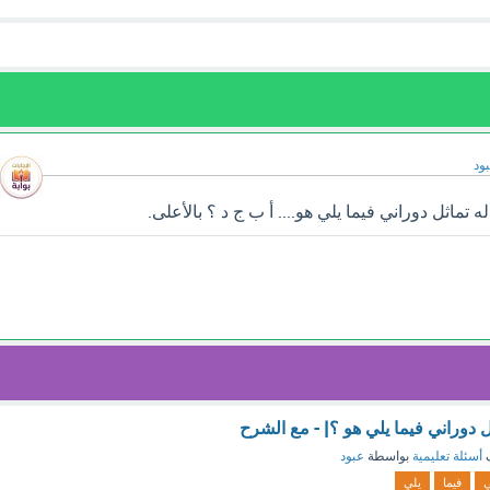
ود
تماثل دوراني فيما يلي هو.... أ ب ج د ؟ بالأعلى.
 دوراني فيما يلي هو ؟| - مع الشرح
ف
أسئلة تعليمية
بواسطة
عبود
ي
فيما
يلي