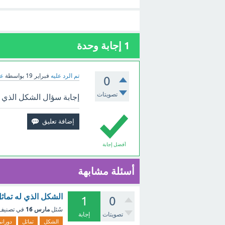
1
إجابة وحدة
تم الرد عليه
فبراير 19
بواسطة
عب
0
تصويتات
إجابة سؤال الشكل الذي له 
أفضل إجابة
أسئلة مشابهة
الشكل الذي له تماثل
1
0
مارس 16
سُئل
في تصني
تصويتات
إجابة
الشكل
تماثل
دوران