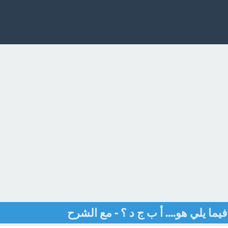
ما يلي هو.... أ ب ج د ؟ - مع الشرح