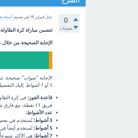
الشرح
سُئل
فبراير 19
في تصنيف
أسئلة تع
0
تصويتات
تتضمن مباراة كرة الطاولة عدد فردي
الإجابة الصحيحة من خلال 
5 أو 7 أشواط. إليك التفصيل:
قاعدة الفوز:
في كرة الطاولة
فريق 11 نقطة، مع فارق نقطتين على الأقل.
عدد الأشواط:
3 أشواط:
تُستخدم في بعض ال
5 أشواط:
تُستخدم أيضاً في
7 أشواط:
هي الأكثر شيوعاً