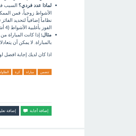
لماذا عدد فردي؟
السبب في 
الأشواط زوجياً، فمن الممك
نظاماً إضافياً لتحديد الفا
الفوز بأغلبية الأشواط (4 أشواط من 7، أو 3 أشواط من 5، أو 2 شوط من 3).
مثال:
بالمباراة. لا يمكن أن يتعادلا 3-3.
اذا كان لديك إجابة افضل او
تتضمن
مباراة
كرة
الطاولة