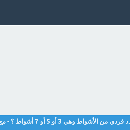
تتضمن مباراة كرة الطاولة عدد فردي من الأشواط وهي 3 أو 5 أو 7 أشواط ؟ - 