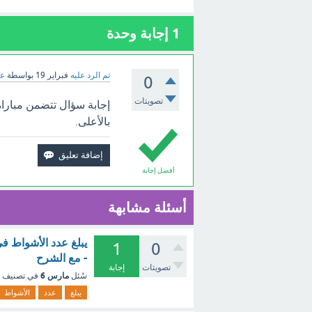
1
إجابة وحدة
تم الرد عليه
فبراير 19
بواسطة
عب
0
تصويتات
بالأعلى.
أفضل إجابة
أسئلة مشابهة
يبلغ عدد الأشواط ف
1
0
- مع الشرح
تصويتات
إجابة
مارس 6
سُئل
في تصنيف
يبلغ
عدد
الأشواط