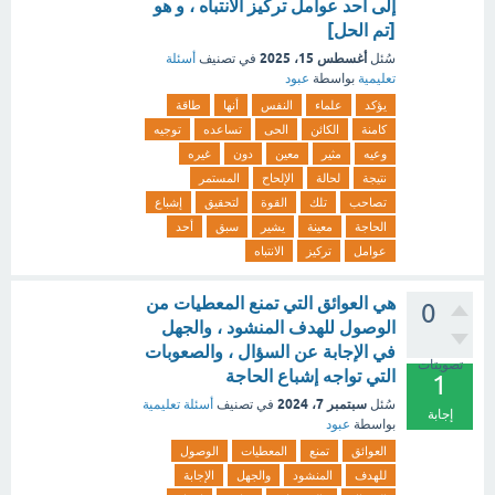
إلى أحد عوامل تركيز الانتباه ، و هو
[تم الحل]
أغسطس 15، 2025
سُئل
في تصنيف
أسئلة
تعليمية
بواسطة
عبود
يؤكد
علماء
النفس
أنها
طاقة
كامنة
الكائن
الحى
تساعده
توجيه
وعيه
مثير
معين
دون
غيره
نتيجة
لحالة
الإلحاح
المستمر
تصاحب
تلك
القوة
لتحقيق
إشباع
الحاجة
معينة
يشير
سبق
أحد
عوامل
تركيز
الانتباه
هي العوائق التي تمنع المعطيات من
0
الوصول للهدف المنشود ، والجهل
في الإجابة عن السؤال ، والصعوبات
تصويتات
التي تواجه إشباع الحاجة
1
سبتمبر 7، 2024
سُئل
في تصنيف
أسئلة تعليمية
إجابة
بواسطة
عبود
العوائق
تمنع
المعطيات
الوصول
للهدف
المنشود
والجهل
الإجابة