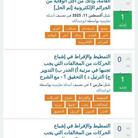
العامة، وذلك من أجل الوقاية من
الجرائم الإلكترونية [تم الحل]
تصويتات
1
أغسطس 11، 2025
سُئل
في تصنيف
أسئلة
تعليمية
بواسطة
ابوعبدالله
إجابة
ينصح
باستخدام
شبكات
الواي
فاي
العامة،
وذلك
أجل
الوقاية
الجرائم
الإلكترونية
التمطيط والإفراط في إشباع
0
الحركات من المخالفات التي يجب
تجنبها في مرتبة أ) الحدر ب) التدوير
تصويتات
ج) الترتيل د ) التحقيق ؟ - مع الشرح
1
مارس 1
سُئل
في تصنيف
أسئلة تعليمية
بواسطة
إجابة
ابوعبدالله
التمطيط
والإفراط
إشباع
الحركات
المخالفات
يجب
تجنبها
مرتبة
الحدر
التدوير
الترتيل
التحقيق
التمطيط والإفراط في إشباع
0
الحركات من المخالفات التي يجب