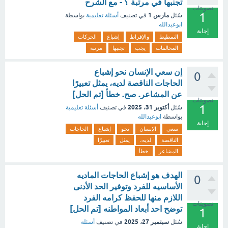
تجنبها في مرتبة ؟ - مع الشرح
تصويتات
1
مارس 1
سُئل
في تصنيف
أسئلة تعليمية
بواسطة
ابوعبدالله
إجابة
التمطيط
والإفراط
إشباع
الحركات
المخالفات
يجب
تجنبها
مرتبة
إن سعي الإنسان نحو إشباع
0
الحاجات الناقصة لديه، يمثل تعبيرًا
عن المشاعر. صح. خطأ [تم الحل]
تصويتات
1
أكتوبر 31، 2025
سُئل
في تصنيف
أسئلة تعليمية
بواسطة
ابوعبدالله
إجابة
سعي
الإنسان
نحو
إشباع
الحاجات
الناقصة
لديه،
يمثل
تعبيرًا
المشاعر
خطأ
الهدف هو إشباع الحاجات الماديه
0
الأساسيه للفرد وتوفير الحد الأدنى
اللازم منها للحفظ كرامه الفرد
تصويتات
توضح احد أبعاد المواطنه [تم الحل]
1
سبتمبر 27، 2025
سُئل
في تصنيف
أسئلة
إجابة