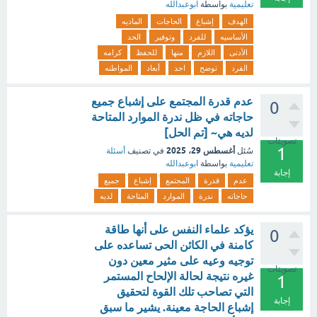
تعليمية
بواسطة
ابوعبدالله
الهدف
إشباع
الحاجات
الماديه
الأساسيه
للفرد
وتوفير
الحد
الأدنى
اللازم
منها
للحفظ
كرامه
الفرد
توضح
احد
أبعاد
المواطنه
عدم قدرة المجتمع على إشباع جميع
0
حاجاته في ظل ندرة الموارد المتاحة
لديه هي~ [تم الحل]
تصويتات
1
أغسطس 29، 2025
سُئل
في تصنيف
أسئلة
تعليمية
بواسطة
ابوعبدالله
إجابة
عدم
قدرة
المجتمع
إشباع
جميع
حاجاته
ندرة
الموارد
المتاحة
لديه
يؤكد علماء النفس على أنها طاقة
0
كامنة في الكائن الحى تساعده على
توجيه وعيه على مثير معين دون
تصويتات
غيره نتيجة لحالة الإلحاح المستمر
1
التي تصاحب تلك القوة لتحقيق
إجابة
إشباع الحاجة معينة. يشير ما سبق