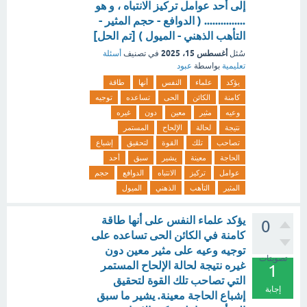
إلى أحد عوامل تركيز الانتباه ، و هو
............... ( الدوافع - حجم المثير -
التأهب الذهني - الميول ) [تم الحل]
أغسطس 15، 2025
سُئل
في تصنيف
أسئلة
تعليمية
بواسطة
عبود
يؤكد
علماء
النفس
أنها
طاقة
كامنة
الكائن
الحى
تساعده
توجيه
وعيه
مثير
معين
دون
غيره
نتيجة
لحالة
الإلحاح
المستمر
تصاحب
تلك
القوة
لتحقيق
إشباع
الحاجة
معينة
يشير
سبق
أحد
عوامل
تركيز
الانتباه
الدوافع
حجم
المثير
التأهب
الذهني
الميول
يؤكد علماء النفس على أنها طاقة
0
كامنة في الكائن الحى تساعده على
توجيه وعيه على مثير معين دون
تصويتات
غيره نتيجة لحالة الإلحاح المستمر
1
التي تصاحب تلك القوة لتحقيق
إجابة
إشباع الحاجة معينة. يشير ما سبق