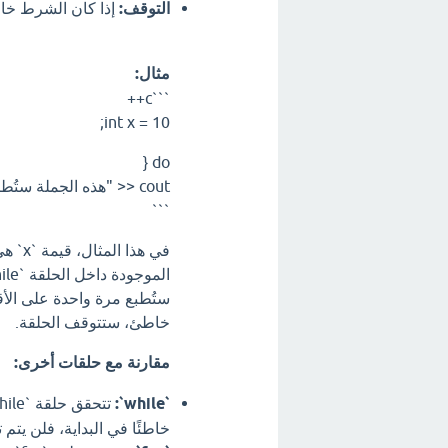
التوقف:
إذا كان الشرط خاطئ
مثال:
```c++
int x = 10;
do {
cout << "هذه الجملة ستُطبع مرة واحدة على الأقل." << endl;<br>} while (x < 5);
```
ستُطبع مرة واحدة على الأق
خاطئ، ستتوقف الحلقة.
مقارنة مع حلقات أخرى:
`while`:
خاطئًا في البداية، فلن يتم ت