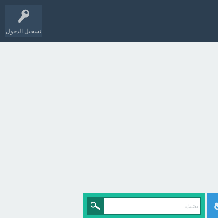
تسجيل الدخول
Whic ؟ - مع