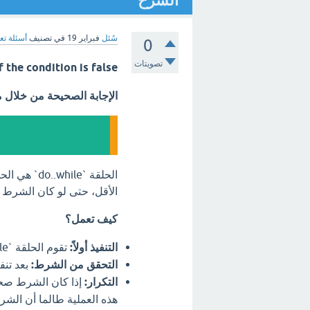
الشرح
سُئل
فبراير 19
في تصنيف
أسئلة تع
0
تصويتات
f the condition is false
الإجابة الصحيحة من خلال 
الحلقة `ile
الأقل، حتى لو كان الشرط ال
كيف تعمل؟
التنفيذ أولاً:
تقوم الحلقة `do..while` بتنفيذ التعليمات البرمجية الموجودة داخلها *أولاً*.
التحقق من الشرط:
بعد تنف
التكرار:
إذا كان الشرط صحيح
هذه العملية طالما أن الش