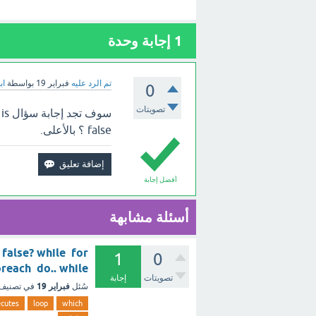
1
إجابة وحدة
تم الرد عليه
فبراير 19
بواسطة
اب
0
تصويتات
سوف
false ؟ بالأعلى.
أفضل إجابة
أسئلة مشابهة
 false? while for
1
0
foreach do.. while ؟ - مع ال
تصويتات
إجابة
فبراير 19
سُئل
في تصنيف
cutes
loop
which