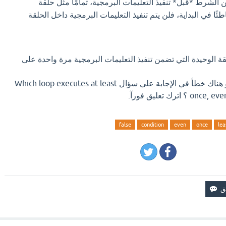
ق حلقة `for` من الشرط *قبل* تنفيذ التعليمات البرمجية، تمامًا مثل حلقة
ط خاطئًا في البداية، فلن يتم تنفيذ التعليمات البرمجية داخل الحلقة
do..w` هي الحلقة الوحيدة التي تضمن تنفيذ التعليمات البرمجية مرة واحدة على
اذا كان لديك إجابة افضل او هناك خطأ في الإجابة علي سؤال Which loop executes at least
اترك تعليق فورآ.
false
condition
even
once
lea