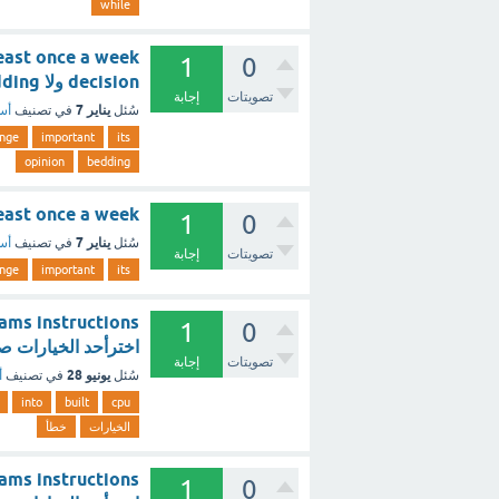
while
1
0
decision ولا bedding ولا opinion - مع الشرح
تصويتات
إجابة
يناير 7
سُئل
في تصنيف
أسئ
nge
important
its
opinion
bedding
 at least once a week
1
0
يناير 7
سُئل
في تصنيف
أسئ
تصويتات
إجابة
nge
important
its
1
0
اخترأحد الخيارات ص
تصويتات
إجابة
يونيو 28
سُئل
في تصنيف
أ
into
built
cpu
الخيارات
خطأ
1
0