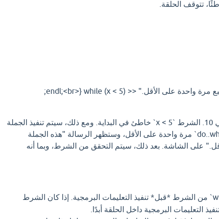
ًا، تتوقف الحلقة.
في هذا المثال، قيمة `x` هي 10. الشرط `x < 5` خاطئ في البداية. ومع ذلك، سيتم تنفيذ الجملة
الموجودة داخل الحلقة `do..while` مرة واحدة على الأقل، وستظهر الرسالة "هذه الجملة
ل." على الشاشة. بعد ذلك، سيتم التحقق من الشرط، وبما أنه
تتحقق حلقة `while` من الشرط *قبل* تنفيذ التعليمات البرمجية. إذا كان الشرط
نفيذ التعليمات البرمجية داخل الحلقة أبدًا.