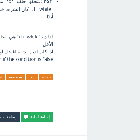
`for`:
تتحق
`while`. إذا كان الشر
أبدًا.
لذلك، `hile
الأقل.
once, even if the condition is false ؟ 
st
executes
loop
which