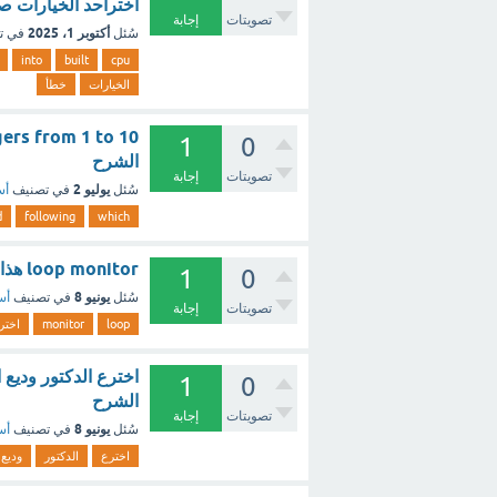
اخترأحد الخيارات ص
تصويتات
إجابة
أكتوبر 1، 2025
سُئل
في ت
into
built
cpu
الخيارات
خطأ
1
0
الشرح
تصويتات
إجابة
يوليو 2
سُئل
في تصنيف
أس
d
following
which
loop monitor هذا الذي اخترعه الدكتور وديع الترهوني صح او خطا ؟ - مع الشرح
1
0
يونيو 8
سُئل
في تصنيف
أس
تصويتات
إجابة
loop
monitor
اختر
1
0
الشرح
تصويتات
إجابة
يونيو 8
سُئل
في تصنيف
أس
اخترع
الدكتور
وديع