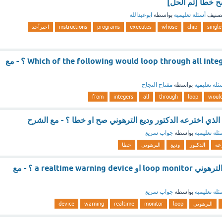
ح خطأ [تم الحل]
صنيف
أسئلة تعليمية
بواسطة
ابوعبدالله
single
chip
whose
executes
programs
instructions
اخترأحد
Which of the following would loop through all integers from 1 to 10 ؟ - مع
ئلة تعليمية
بواسطة
مفتاح النجاح
from
integers
all
through
loop
woul
ئلة تعليمية
بواسطة
جواب سريع
عه
الدكتور
وديع
الترهوني
خطا
اخترع الدكتور وديع الترهوني loop monitor او a realtime warning device ؟ - مع
ئلة تعليمية
بواسطة
جواب سريع
الترهوني
loop
monitor
realtime
warning
device