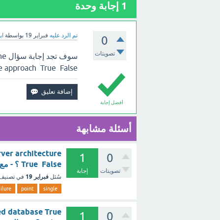
1
إجابة وحدة
تم الرد عليه
فبراير 19
بواسطة
اب
0
تصويتات
سوف
database approach True False 
أفضل إجابة
أسئلة مشابهة
rver architecture
1
0
True False ؟ - مع الشرح
تصويتات
إجابة
فبراير 19
سُئل
في تصنيف
ailure
point
single
sed database True
1
0