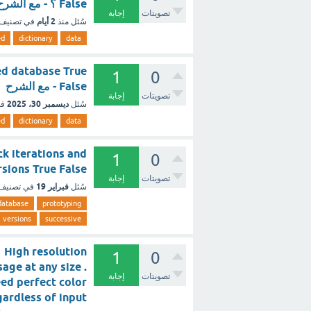
False ؟ - مع الشرح
تصويتات
إجابة
2 أيام
سُئل
منذ
في تصنيف
ed
dictionary
data
sed database True
1
0
False - مع الشرح
تصويتات
إجابة
ديسمبر 30، 2025
سُئل
في
ed
dictionary
data
k iterations and
1
0
e versions True False
تصويتات
إجابة
فبراير 19
سُئل
في تصنيف
database
prototyping
versions
successive
 High resolution
1
0
age at any size .
تصويتات
إجابة
ed perfect color
regardless of input ؟ - مع ا