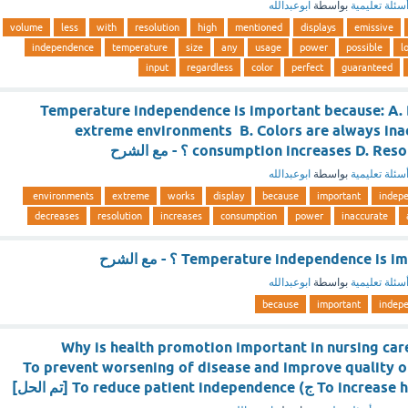
سئلة تعليمية
بواسطة
ابوعبدالله
volume
less
with
resolution
high
mentioned
displays
emissive
independence
temperature
size
any
usage
power
possible
l
input
regardless
color
perfect
guaranteed
Temperature independence is important because: A. 
extreme environments B. Colors are always ina
consumption increases D. ؟ - مع الشرح
سئلة تعليمية
بواسطة
ابوعبدالله
environments
extreme
works
display
because
important
indep
decreases
resolution
increases
consumption
power
inaccurate
Temperature independence  ؟ - مع الشرح
سئلة تعليمية
بواسطة
ابوعبدالله
because
important
indep
Why is health promotion important in nursing car
pa? أ) To prevent worsening of disease and improve quality of life