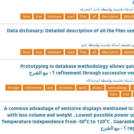
أسئلة تعليمية
بواسطة
باحث المعرفة
false
true
database
used
files
all
description
detail
Data dictionary: Detailed description of all the files u
 تصنيف
أسئلة تعليمية
بواسطة
عبود
false
true
database
used
files
all
description
detail
Prototyping in database methodology allows quic
refinement through successiv ؟ - مع الشرح
أسئلة تعليمية
بواسطة
ابوعبدالله
through
refinement
and
iterations
quick
allows
methodology
false
true
A common advantage of emissive displays mentioned is:
with less volume and weight . Lowest possible power us
Temperature independence from -50°C to 120°C . Guarante
لشرح