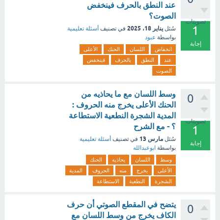
عند النطق بالحرف فينخفض
الصوت؟
تصويتات
1
يناير 18، 2025
سُئل
في تصنيف
أسئلة تعليمية
بواسطة
عبود
إجابة
انخفاض
اللسان
الحنك
الأعلى
عند
النطق
بالحرف
فينخفض
الصوت
وسط اللسان مع ما يحاذيه من
0
الحنك الأعلى يخرج منه الحروف :
المدية الشجرة النطعية الاستطاعة
تصويتات
؟ - مع الشرح
1
مارس 13
سُئل
في تصنيف
أسئلة تعليمية
إجابة
بواسطة
ابوعبدالله
وسط
اللسان
يحاذيه
الحنك
الأعلى
يخرج
منه
الحروف
المدية
الشجرة
النطعية
الاستطاعة
يتضح في المقطع الصوتي أن حرف
0
الكاف يخرج من وسط اللسان مع