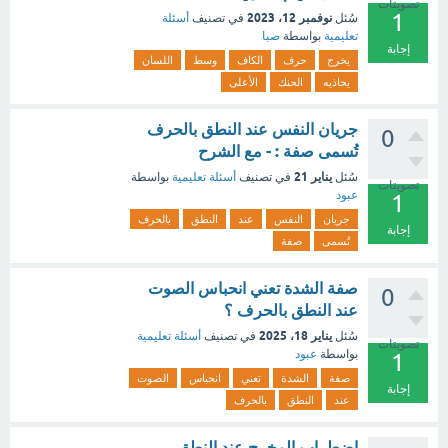
تصويتات
1
نوفمبر 12، 2023
سُئل
في تصنيف
أسئلة
تعليمية
بواسطة
صبا
إجابة
يخرج
حرف
الكاف
وسط
اللسان
يحاذيه
الحنك
الأعلى
جريان النفس عند النطق بالحرف
0
تُسمى صفة : - مع الشرح
يناير 21
سُئل
في تصنيف
أسئلة تعليمية
بواسطة
تصويتات
عبود
1
جريان
النفس
عند
النطق
بالحرف
إجابة
تُسمى
صفة
صفة الشدة تعني انحباس الصوت
0
عند النطق بالحرف ؟
يناير 18، 2025
سُئل
في تصنيف
أسئلة تعليمية
تصويتات
بواسطة
عبود
1
صفة
الشدة
تعني
انحباس
الصوت
إجابة
عند
النطق
بالحرف
اضطراب المخرج عند النطق