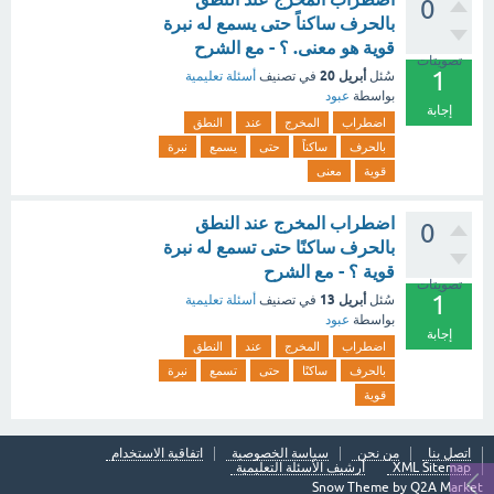
0
بالحرف ساكناً حتى يسمع له نبرة
قوية هو معنى. ؟ - مع الشرح
تصويتات
1
أبريل 20
سُئل
في تصنيف
أسئلة تعليمية
بواسطة
عبود
إجابة
اضطراب
المخرج
عند
النطق
بالحرف
ساكناً
حتى
يسمع
نبرة
قوية
معنى
اضطراب المخرج عند النطق
0
بالحرف ساكنًا حتى تسمع له نبرة
قوية ؟ - مع الشرح
تصويتات
1
أبريل 13
سُئل
في تصنيف
أسئلة تعليمية
بواسطة
عبود
إجابة
اضطراب
المخرج
عند
النطق
بالحرف
ساكنًا
حتى
تسمع
نبرة
قوية
اتصل بنا
من نحن
سياسة الخصوصية
اتفاقية الاستخدام
XML Sitemap
أرشيف الأسئلة التعليمية
Snow Theme by
Q2A Market