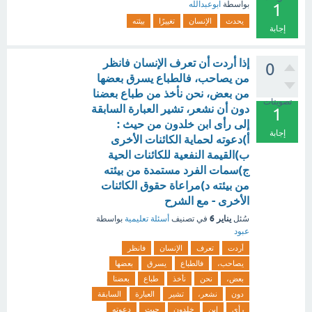
بواسطة
ابوعبدالله
1
يحدث
الإنسان
تغييرًا
بيئته
إجابة
إذا أردت أن تعرف الإنسان فانظر
0
من يصاحب، فالطباع يسرق بعضها
من بعض، نحن نأخذ من طباع بعضنا
تصويتات
دون أن نشعر، تشير العبارة السابقة
1
إلى رأى ابن خلدون من حيث :
إجابة
أ)دعوته لحماية الكائنات الأخرى
ب)القيمة النفعية للكائنات الحية
ج)سمات الفرد مستمدة من بيئته
من بيئته د)مراعاة حقوق الكائنات
الأخرى - مع الشرح
يناير 6
سُئل
في تصنيف
أسئلة تعليمية
بواسطة
عبود
أردت
تعرف
الإنسان
فانظر
يصاحب،
فالطباع
يسرق
بعضها
بعض،
نحن
نأخذ
طباع
بعضنا
دون
نشعر،
تشير
العبارة
السابقة
رأى
ابن
خلدون
حيث
دعوته