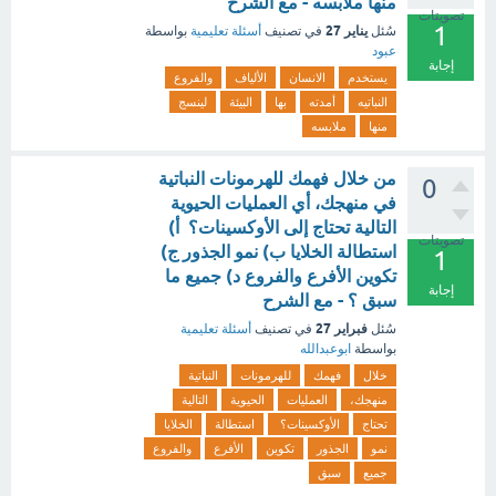
منها ملابسه - مع الشرح
تصويتات
1
يناير 27
سُئل
في تصنيف
أسئلة تعليمية
بواسطة
عبود
إجابة
يستخدم
الانسان
الألياف
والفروع
النباتيه
أمدته
بها
البيئة
لينسج
منها
ملابسه
من خلال فهمك للهرمونات النباتية
0
في منهجك، أي العمليات الحيوية
التالية تحتاج إلى الأوكسينات؟ أ)
تصويتات
استطالة الخلايا ب) نمو الجذور ج)
1
تكوين الأفرع والفروع د) جميع ما
إجابة
سبق ؟ - مع الشرح
فبراير 27
سُئل
في تصنيف
أسئلة تعليمية
بواسطة
ابوعبدالله
خلال
فهمك
للهرمونات
النباتية
منهجك،
العمليات
الحيوية
التالية
تحتاج
الأوكسينات؟
استطالة
الخلايا
نمو
الجذور
تكوين
الأفرع
والفروع
جميع
سبق