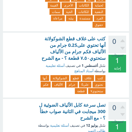
لحماية
الكائنات
الأخرى
القيمة
النفعية
للكائنات
الحية
سمات
الفرد
مستمدة
بيئته
مراعاة
حقوق
‏كتب على غلاف قطع الشوكولاتة
0
أنها تحتوي على0.25 جرام من
الألياف فكم جرام من الألياف
تصويتات
ستحتوي٧.٥٠ ‏قطعة ؟ - مع الشرح
1
أغسطس 1
سُئل
في تصنيف
أسئلة تعليمية
إجابة
بواسطة
أستاذ المناهج
كتب
غلاف
قطع
الشوكولاتة
أنها
تحتوي
على0
جرام
الألياف
فكم
ستحتوي٧
قطعة
تصل سرعة كابل الألياف الضوئية ل
0
300 ميجابت في الثانية صواب خطأ
؟ - مع الشرح
تصويتات
1
يوليو 12
سُئل
في تصنيف
أسئلة تعليمية
بواسطة
طالب التميز