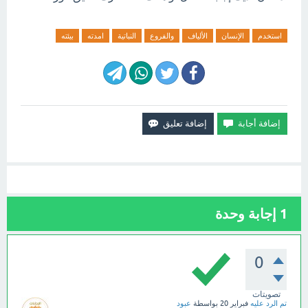
استخدم
الإنسان
الألياف
والفروع
النباتية
امدته
بيئته
1
إجابة وحدة
0
تصويتات
تم الرد عليه
فبراير 20
بواسطة
عبود