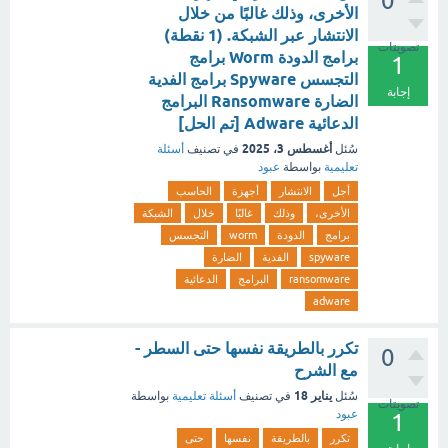
0
الأخرى، وذلك غالبًا من خلال
الانتشار عبر الشبكة. (1 نقطة)
تصويتات
برامج الدودة Worm برامج
1
التجسس Spyware برامج الفدية
إجابة
الضارة Ransomware البرامج
الدعائية Adware [تم الحل]
أغسطس 3، 2025
سُئل
في تصنيف
أسئلة
تعليمية
بواسطة
عبود
أجل
الانتشار
أجهزة
الحاسب
الأخرى،
وذلك
غالبًا
خلال
الشبكة
برامج
الدودة
worm
التجسس
spyware
الفدية
الضارة
ransomware
البرامج
الدعائية
adware
تكرر بالطريقة نفسها حتى السطر -
0
مع الشرح
يناير 18
سُئل
في تصنيف
أسئلة تعليمية
بواسطة
تصويتات
عبود
1
تكرر
بالطريقة
نفسها
حتى