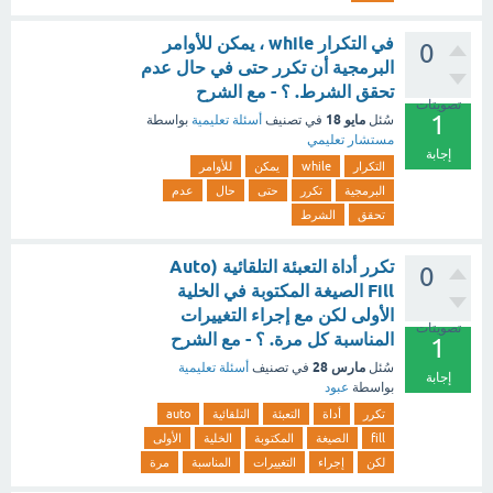
في التكرار while ، يمكن للأوامر
0
البرمجية أن تكرر حتى في حال عدم
تحقق الشرط. ؟ - مع الشرح
تصويتات
1
مايو 18
سُئل
في تصنيف
أسئلة تعليمية
بواسطة
مستشار تعليمي
إجابة
التكرار
while
يمكن
للأوامر
البرمجية
تكرر
حتى
حال
عدم
تحقق
الشرط
تكرر أداة التعبئة التلقائية (Auto
0
Fill الصيغة المكتوبة في الخلية
الأولى لكن مع إجراء التغييرات
تصويتات
المناسبة كل مرة. ؟ - مع الشرح
1
مارس 28
سُئل
في تصنيف
أسئلة تعليمية
إجابة
بواسطة
عبود
تكرر
أداة
التعبئة
التلقائية
auto
fill
الصيغة
المكتوبة
الخلية
الأولى
لكن
إجراء
التغييرات
المناسبة
مرة